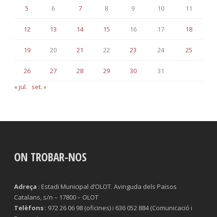
5
6
7
8
9
10
11
12
13
14
15
16
17
18
19
20
21
22
23
24
25
26
27
28
29
30
31
« jul.
set. »
ON TROBAR-NOS
Adreça
: Estadi Municipal d’OLOT. Avinguda dels Països
Catalans, s/n – 17800 – OLOT
Telèfons
: 972 26 06 98 (oficines) i 636 052 884 (Comunicació i