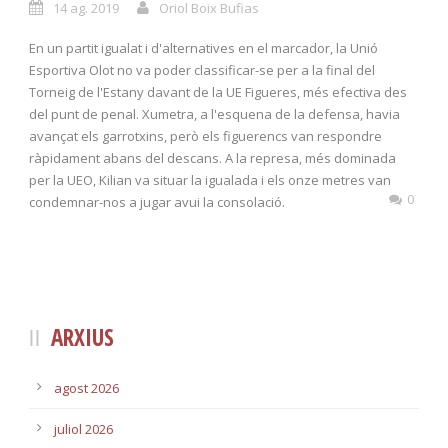
14 ag. 2019
Oriol Boix Bufias
En un partit igualat i d'alternatives en el marcador, la Unió
Esportiva Olot no va poder classificar-se per a la final del
Torneig de l'Estany davant de la UE Figueres, més efectiva des
del punt de penal. Xumetra, a l'esquena de la defensa, havia
avançat els garrotxins, però els figuerencs van respondre
ràpidament abans del descans. A la represa, més dominada
per la UEO, Kilian va situar la igualada i els onze metres van
0
condemnar-nos a jugar avui la consolació.
ARXIUS
agost 2026
juliol 2026