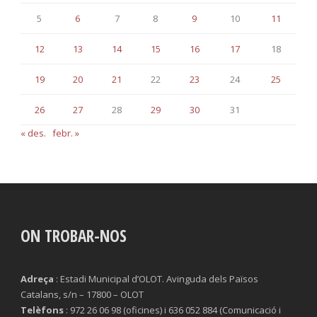
5
6
7
8
9
10
11
12
13
14
15
16
17
18
19
20
21
22
23
24
25
26
27
28
29
30
31
« des.
febr. »
ON TROBAR-NOS
Adreça
: Estadi Municipal d’OLOT. Avinguda dels Països
Catalans, s/n – 17800 – OLOT
Telèfons
: 972 26 06 98 (oficines) i 636 052 884 (Comunicació i