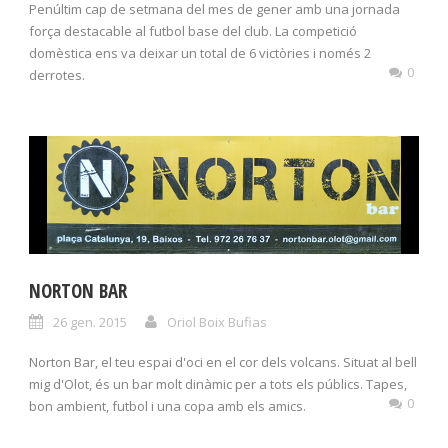
Penúltim cap de setmana del mes de gener amb una jornada
força destacable al futbol base del club. La competició
domèstica ens va deixar un total de 6 victòries i només 2
0
derrotes.
NORTON BAR
26 gen. 2015
Oriol Boix Bufias
Norton Bar, el teu espai d'oci en el cor dels volcans. Situat al bell
mig d'Olot, és un bar molt dinàmic per a tots els públics. Tapes,
0
bon ambient, futbol i una copa amb els amics.