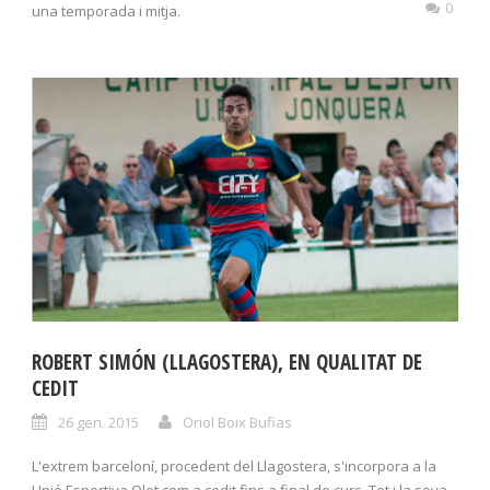
0
una temporada i mitja.
ROBERT SIMÓN (LLAGOSTERA), EN QUALITAT DE
CEDIT
26 gen. 2015
Oriol Boix Bufias
L'extrem barceloní, procedent del Llagostera, s'incorpora a la
Unió Esportiva Olot com a cedit fins a final de curs. Tot i la seva