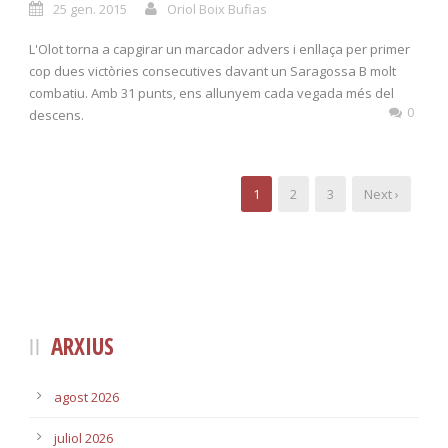
25 gen. 2015
Oriol Boix Bufias
L'Olot torna a capgirar un marcador advers i enllaça per primer
cop dues victòries consecutives davant un Saragossa B molt
combatiu. Amb 31 punts, ens allunyem cada vegada més del
0
descens.
1
2
3
Next ›
ARXIUS
agost 2026
juliol 2026