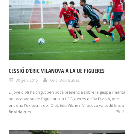
CESSIÓ D’ÈRIC VILANOVA A LA UE FIGUERES
30 gen. 2015
Oriol Boix Bufias
El jove olotí ha tingut ben poca presència sobre la gespa i marxa
per acabar-se de foguejar a la UE Figueres de 3a Divisió, que
entrena l'ex-tècnic de l'Olot, Edu Vílchez. Vilanova va cedit fins a
0
final de curs.