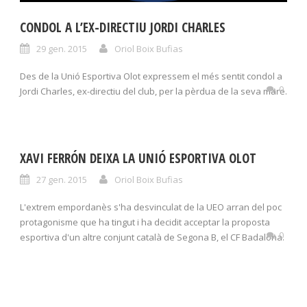
CONDOL A L’EX-DIRECTIU JORDI CHARLES
29 gen. 2015
Oriol Boix Bufias
Des de la Unió Esportiva Olot expressem el més sentit condol a
0
Jordi Charles, ex-directiu del club, per la pèrdua de la seva mare.
XAVI FERRÓN DEIXA LA UNIÓ ESPORTIVA OLOT
27 gen. 2015
Oriol Boix Bufias
L'extrem empordanès s'ha desvinculat de la UEO arran del poc
protagonisme que ha tingut i ha decidit acceptar la proposta
0
esportiva d'un altre conjunt català de Segona B, el CF Badalona.