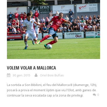
VOLEM VOLAR A MALLORCA
30 gen. 2015
Oriol Boix Bufias
La sortida a Son Bibiloni, el feu del Mallorca B (diumenge, 12h),
posarà a prova el moment òptim que viu l'Olot, amb ganes de
0
continuar la seva escalada cap a la zona de privilegi.