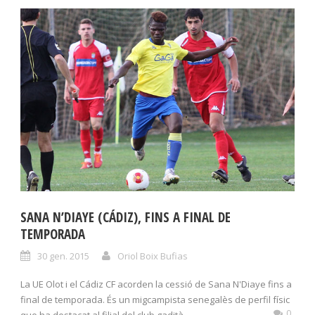
SANA N’DIAYE (CÁDIZ), FINS A FINAL DE
TEMPORADA
30 gen. 2015
Oriol Boix Bufias
La UE Olot i el Cádiz CF acorden la cessió de Sana N'Diaye fins a
final de temporada. És un migcampista senegalès de perfil físic
0