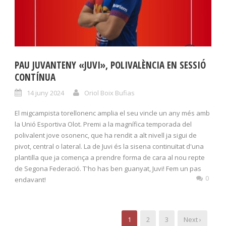
PAU JUVANTENY «JUVI», POLIVALÈNCIA EN SESSIÓ
CONTÍNUA
14 juny 2024
Oriol Boix Bufias
El migcampista torellonenc amplia el seu vincle un any més amb
la Unió Esportiva Olot. Premi a la magnífica temporada del
polivalent jove osonenc, que ha rendit a alt nivell ja sigui de
pivot, central o lateral. La de Juvi és la sisena continuïtat d'una
plantilla que ja comença a prendre forma de cara al nou repte
de Segona Federació. T'ho has ben guanyat, Juvi! Fem un pas
0
endavant!
1
2
3
Next ›