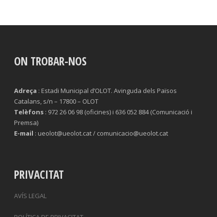
ON TROBAR-NOS
Adreça
: Estadi Municipal d’OLOT. Avinguda dels Països
Catalans, s/n – 17800 – OLOT
Telèfons
: 972 26 06 98 (oficines) i 636 052 884 (Comunicació i
Premsa)
E-mail
: ueolot@ueolot.cat / comunicacio@ueolot.cat
PRIVACITAT
AVÍS LEGAL