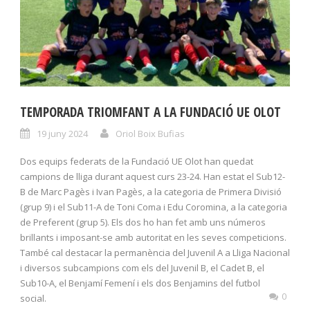
TEMPORADA TRIOMFANT A LA FUNDACIÓ UE OLOT
19 juny 2024
Oriol Boix Bufias
Dos equips federats de la Fundació UE Olot han quedat
campions de lliga durant aquest curs 23-24. Han estat el Sub12-
B de Marc Pagès i Ivan Pagès, a la categoria de Primera Divisió
(grup 9) i el Sub11-A de Toni Coma i Edu Coromina, a la categoria
de Preferent (grup 5). Els dos ho han fet amb uns números
brillants i imposant-se amb autoritat en les seves competicions.
També cal destacar la permanència del Juvenil A a Lliga Nacional
i diversos subcampions com els del Juvenil B, el Cadet B, el
Sub10-A, el Benjamí Femení i els dos Benjamins del futbol
0
social.