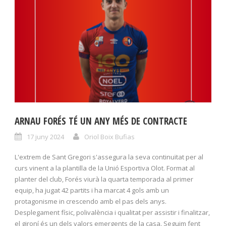
ARNAU FORÉS TÉ UN ANY MÉS DE CONTRACTE
17 juny 2024
Oriol Boix Bufias
L'extrem de Sant Gregori s'assegura la seva continuïtat per al
curs vinent a la plantilla de la Unió Esportiva Olot. Format al
planter del club, Forés viurà la quarta temporada al primer
equip, ha jugat 42 partits i ha marcat 4 gols amb un
protagonisme in crescendo amb el pas dels anys.
Desplegament físic, polivalència i qualitat per assistir i finalitzar,
el gironí és un dels valors emergents de la casa. Seguim fent