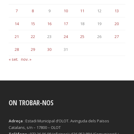
7
8
9
10
11
12
13
14
15
16
17
18
19
20
21
22
23
24
25
26
27
28
29
30
31
« set.
nov. »
ON TROBAR-NOS
Adreça
: Estadi Municipal d’OLOT. Avinguda dels Països
Catalans, s/n – 17800 – OLOT