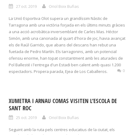
27 oct. 2019
Oriol Boix Bufias
La Unió Esportiva Olot supera un grandíssim Nàstic de
Tarragona amb una victòria forjada en els últims minuts gràcies
a una acció acrobàtica inversemblant de Carles Mas. Héctor
Simón, amb una canonada al quart d'hora de joc, havia avançat
els de Raúl Garrido, que abans del descans han rebut una
fuetada de Pedro Martín. Els tarragonins, amb un potencial
ofensiu enorme, han topat constantment amb les aturades de
Pol Ballesté i l'entrega d'un Estadi ben calent amb quasi 1.200
0
espectadors. Propera parada, Ejea de Los Caballeros.
XUMETRA I ARNAU COMAS VISITEN L’ESCOLA DE
SANT ROC
25 oct. 2019
Oriol Boix Bufias
Seguint amb la ruta pels centres educatius de la ciutat, els