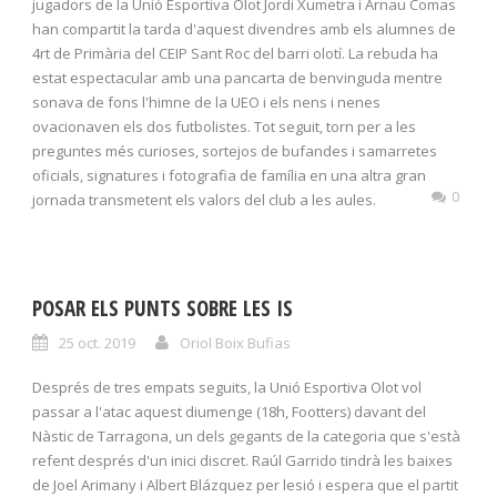
jugadors de la Unió Esportiva Olot Jordi Xumetra i Arnau Comas
han compartit la tarda d'aquest divendres amb els alumnes de
4rt de Primària del CEIP Sant Roc del barri olotí. La rebuda ha
estat espectacular amb una pancarta de benvinguda mentre
sonava de fons l'himne de la UEO i els nens i nenes
ovacionaven els dos futbolistes. Tot seguit, torn per a les
preguntes més curioses, sortejos de bufandes i samarretes
oficials, signatures i fotografia de família en una altra gran
0
jornada transmetent els valors del club a les aules.
POSAR ELS PUNTS SOBRE LES IS
25 oct. 2019
Oriol Boix Bufias
Després de tres empats seguits, la Unió Esportiva Olot vol
passar a l'atac aquest diumenge (18h, Footters) davant del
Nàstic de Tarragona, un dels gegants de la categoria que s'està
refent després d'un inici discret. Raúl Garrido tindrà les baixes
de Joel Arimany i Albert Blázquez per lesió i espera que el partit