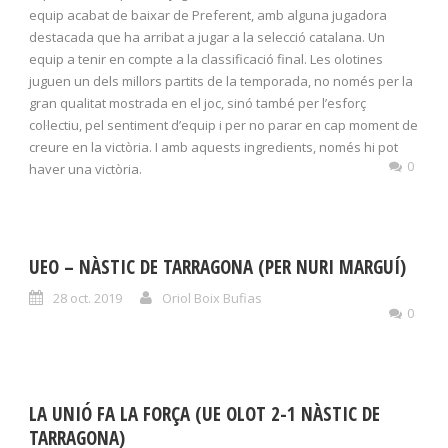
equip acabat de baixar de Preferent, amb alguna jugadora
destacada que ha arribat a jugar a la selecció catalana. Un
equip a tenir en compte a la classificació final. Les olotines
juguen un dels millors partits de la temporada, no només per la
gran qualitat mostrada en el joc, sinó també per l’esforç
col·lectiu, pel sentiment d’equip i per no parar en cap moment de
creure en la victòria. I amb aquests ingredients, només hi pot
0
haver una victòria.
UEO – NÀSTIC DE TARRAGONA (PER NURI MARGUÍ)
28 oct. 2019
Oriol Boix Bufias
0
LA UNIÓ FA LA FORÇA (UE OLOT 2-1 NÀSTIC DE
TARRAGONA)