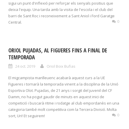
sigui un punt d'inflexió per reforçar els senyals positius que
deixa l'equip. Una tarda amb la visita de l'escola i el club del
barri de Sant Roc i reconeixement a Sant Aniol i Ford Garatge
0
Central.
ORIOL PUJADAS, AL FIGUERES FINS A FINAL DE
TEMPORADA
24 oct. 2019
Oriol Boix Bufias
El migcampista manlleuenc acabarà aquest curs a la UE
Figueres i tornarà la temporada vinent a la disciplina de la Unió
Esportiva Olot. Pujadas, de 21 anys i sorgit del juvenil del CF
Damm, no ha pogut gaudir de minuts en aquest inici de
competició i buscarà ritme i rodatge al club empordanès en una
categoria també molt competitiva com la Tercera Divisió. Molta
0
sort, Uri! Et seguirem!