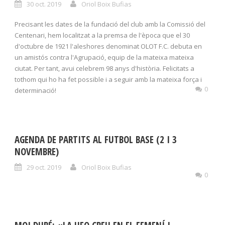
30 oct. 2019
Oriol Boix Bufias
Precisant les dates de la fundació del club amb la Comissió del
Centenari, hem localitzat a la premsa de l'època que el 30
d'octubre de 1921 l'aleshores denominat OLOT F.C. debuta en
un amistós contra l'Agrupació, equip de la mateixa mateixa
ciutat. Per tant, avui celebrem 98 anys d'història. Felicitats a
tothom qui ho ha fet possible i a seguir amb la mateixa força i
0
determinació!
AGENDA DE PARTITS AL FUTBOL BASE (2 I 3
NOVEMBRE)
29 oct. 2019
Oriol Boix Bufias
0