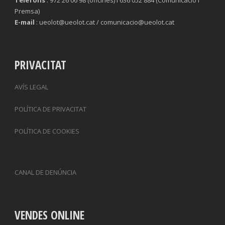
Telèfons
: 972 26 06 98 (oficines) i 636 052 884 (Comunicació i
Premsa)
E-mail
: ueolot@ueolot.cat / comunicacio@ueolot.cat
PRIVACITAT
AVÍS LEGAL
POLÍTICA DE PRIVACITAT
POLÍTICA DE COOKIES
CANAL DE DENÚNCIA
VENDES ONLINE