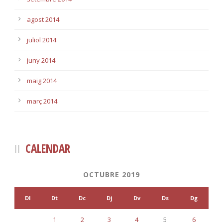
agost 2014
juliol 2014
juny 2014
maig 2014
març 2014
CALENDAR
OCTUBRE 2019
Dl
Dt
Dc
Dj
Dv
Ds
Dg
1
2
3
4
5
6