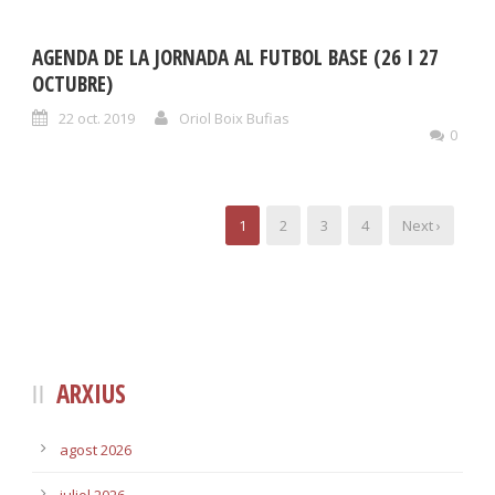
AGENDA DE LA JORNADA AL FUTBOL BASE (26 I 27
OCTUBRE)
22 oct. 2019
Oriol Boix Bufias
0
1
2
3
4
Next ›
ARXIUS
agost 2026