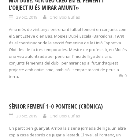
MOI DUBÉ: «LA UEO CREU EN EL FEMENÍ I
L’OBJECTIU ÉS MIRAR AMUNT»
29 oct. 2019
Oriol Boix Bufias
Amb més de vint anys entrenant futbol femení en conjunts com
el Sant Esteve d'en Bas, Moisès Dubé Escala (Barcelona, 1979)
és el coordinador de la secció femenina de la Unió Esportiva
Olot des de fa tres temporades. Mestre de professió, en Moi és
una veu autoritzada per pentinar l'inici de lliga dels cinc
conjunts femenins del club i per mirar cap al futur d'aquest
projecte amb optimisme, ambició i sempre tocant de peus a
0
terra.
SÈNIOR FEMENÍ 1-0 PONTENC (CRÒNICA)
28 oct. 2019
Oriol Boix Bufias
Un partit ben guanyat. Arriba la sisena jornada de lliga, un altre
cop a casa després de jugar a l’estadi. El rival, el Pontenc, un