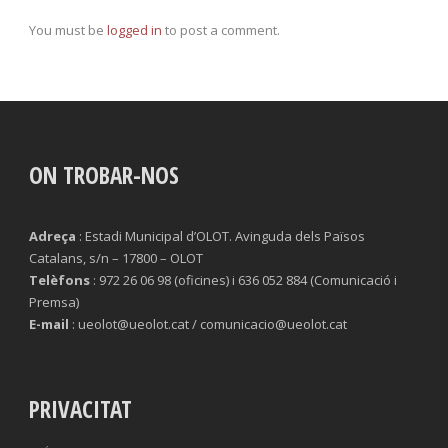
You must be
logged in
to post a comment.
ON TROBAR-NOS
Adreça
: Estadi Municipal d’OLOT. Avinguda dels Països
Catalans, s/n – 17800 – OLOT
Telèfons
: 972 26 06 98 (oficines) i 636 052 884 (Comunicació i
Premsa)
E-mail
: ueolot@ueolot.cat / comunicacio@ueolot.cat
PRIVACITAT