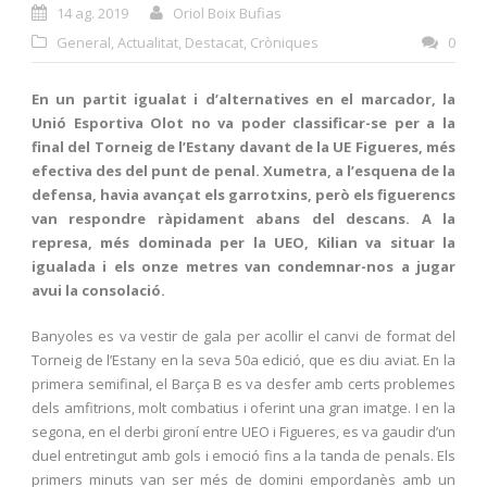
14 ag. 2019
Oriol Boix Bufias
General
,
Actualitat
,
Destacat
,
Cròniques
0
En un partit igualat i d’alternatives en el marcador, la
Unió Esportiva Olot no va poder classificar-se per a la
final del Torneig de l’Estany davant de la UE Figueres, més
efectiva des del punt de penal. Xumetra, a l’esquena de la
defensa, havia avançat els garrotxins, però els figuerencs
van respondre ràpidament abans del descans. A la
represa, més dominada per la UEO, Kilian va situar la
igualada i els onze metres van condemnar-nos a jugar
avui la consolació.
Banyoles es va vestir de gala per acollir el canvi de format del
Torneig de l’Estany en la seva 50a edició, que es diu aviat. En la
primera semifinal, el Barça B es va desfer amb certs problemes
dels amfitrions, molt combatius i oferint una gran imatge. I en la
segona, en el derbi gironí entre UEO i Figueres, es va gaudir d’un
duel entretingut amb gols i emoció fins a la tanda de penals. Els
primers minuts van ser més de domini empordanès amb un