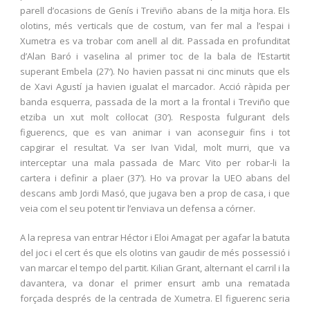
parell d’ocasions de Genís i Treviño abans de la mitja hora. Els
olotins, més verticals que de costum, van fer mal a l’espai i
Xumetra es va trobar com anell al dit. Passada en profunditat
d’Alan Baró i vaselina al primer toc de la bala de l’Estartit
superant Embela (27′). No havien passat ni cinc minuts que els
de Xavi Agustí ja havien igualat el marcador. Acció ràpida per
banda esquerra, passada de la mort a la frontal i Treviño que
etziba un xut molt col·locat (30′). Resposta fulgurant dels
figuerencs, que es van animar i van aconseguir fins i tot
capgirar el resultat. Va ser Ivan Vidal, molt murri, que va
interceptar una mala passada de Marc Vito per robar-li la
cartera i definir a plaer (37′). Ho va provar la UEO abans del
descans amb Jordi Masó, que jugava ben a prop de casa, i que
veia com el seu potent tir l’enviava un defensa a córner.
A la represa van entrar Héctor i Eloi Amagat per agafar la batuta
del joc i el cert és que els olotins van gaudir de més possessió i
van marcar el tempo del partit. Kilian Grant, alternant el carril i la
davantera, va donar el primer ensurt amb una rematada
forçada després de la centrada de Xumetra. El figuerenc seria