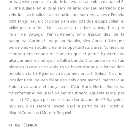
protagonista contra el club de la seva ciutat amb la diana del 2-
2. Una jugada en el qual se’n va anar del seu marcador per
velocitat i va finalitzar amb qualitat per sota les cames d’Embela
(60′). Ningú havia dit l’última paraula i tots dos equips volien el
bitllet per a la final. Molts canvis en la darrera mitja hora per
mirar de sacsejar l’enfrontament amb frescor des de la
banqueta. Garrido hi va posar Natalio, Alex Garcia i Blázquez
però no es van poder crear més oportunitats clares. Només una
centrada enverinada de Xumetra que el porter figuerenc va
allunyar amb els punys. I a l’altra banda, Vito també es va lluir
blocant un cacau de Genís. Es va haver d’anar a la loteria dels
penals on la UE Figueres va estar més encert. Gelmà, Treviño i
lex-Olot Pepu no van fallar des dels onze metres, mentre que
Embela va aturar el llançament d’Alan Baró. Héctor Simón va
transformar el seu però va ser insuficient. Aquesta tarda, per
tant, la UEO jugarà pel tercer i quart lloc davant del CE Banyoles,
nou equip de Tercera Divisió. Serà a partir de les 19:30h al
Miquel Coromina i Moretó. Seguim!
FITXA TÈCNICA