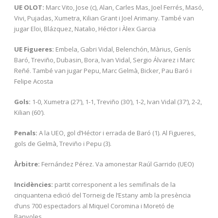
UE OLOT:
Marc Vito, Jose (c), Alan, Carles Mas, Joel Ferrés, Masó,
Vivi, Pujadas, Xumetra, Kilian Grant i Joel Arimany. També van
jugar Eloi, Blázquez, Natalio, Héctor i Àlex Garcia
UE Figueres:
Embela, Gabri Vidal, Belenchón, Màrius, Genís
Baró, Treviño, Dubasin, Bora, Ivan Vidal, Sergio Álvarez i Marc
Reñé. També van jugar Pepu, Marc Gelmà, Bicker, Pau Baró i
Felipe Acosta
Gols:
1-0, Xumetra (27′), 1-1, Treviño (30′), 1-2, Ivan Vidal (37′), 2-2,
Kilian (60′).
Penals:
A la UEO, gol d’Héctor i errada de Baró (1). Al Figueres,
gols de Gelmà, Treviño i Pepu (3).
Àrbitre:
Fernández Pérez. Va amonestar Raúl Garrido (UEO)
Incidències:
partit corresponent a les semifinals de la
cinquantena edició del Torneig de l’Estany amb la presència
d’uns 700 espectadors al Miquel Coromina i Moretó de
Banyoles.