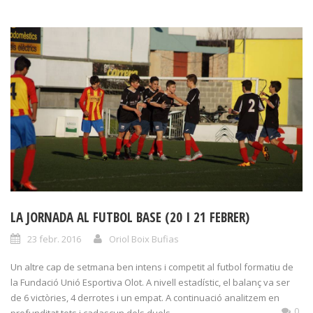
LA JORNADA AL FUTBOL BASE (20 I 21 FEBRER)
23 febr. 2016
Oriol Boix Bufias
Un altre cap de setmana ben intens i competit al futbol formatiu de
la Fundació Unió Esportiva Olot. A nivell estadístic, el balanç va ser
de 6 victòries, 4 derrotes i un empat. A continuació analitzem en
0