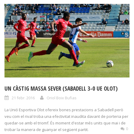
UN CÀSTIG MASSA SEVER (SABADELL 3-0 UE OLOT)
21 febr. 2016
Oriol Boix Bufias
La Unió Esportiva Olot ofereix bones prestacions a Sabadell però
veu com el rival troba una efectivitat inaudita davant de porteria per
quedar-se amb el triomf. És moment d'estar més units que mai i de
0
trobar la manera de guanyar el següent partit.