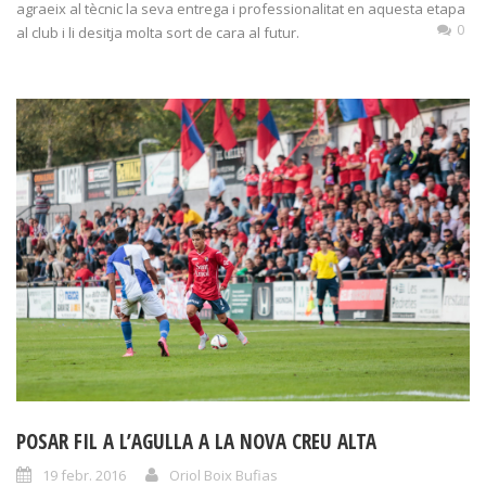
agraeix al tècnic la seva entrega i professionalitat en aquesta etapa
0
al club i li desitja molta sort de cara al futur.
POSAR FIL A L’AGULLA A LA NOVA CREU ALTA
19 febr. 2016
Oriol Boix Bufias