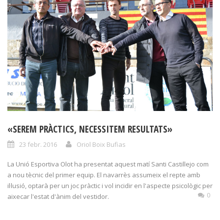
«SEREM PRÀCTICS, NECESSITEM RESULTATS»
23 febr. 2016
Oriol Boix Bufias
La Unió Esportiva Olot ha presentat aquest matí Santi Castillejo com
a nou tècnic del primer equip. El navarrès assumeix el repte amb
il·lusió, optarà per un joc pràctic i vol incidir en l'aspecte psicològic per
0
aixecar l'estat d'ànim del vestidor.