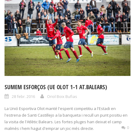
SUMEM ESFORÇOS (UE OLOT 1-1 AT.BALEARS)
28 febr. 2016
Oriol Boix Bufias
La Unió Esportiva Olot manté l'esperit competitiu a l'Estadi en
l'estrena de Santi Castillejo a la banqueta i recull un punt positiu en
la visita de l'Atlètic Balears. Les fortes pluges han deixat el camp
0
malmès i hem hagut d'emprar un joc més directe.