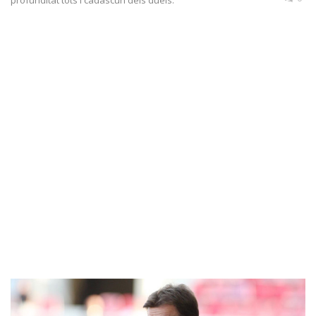
profunditat tots i cadascun dels duels.