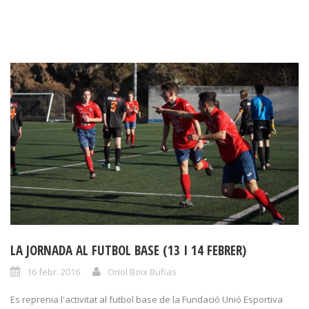
LA JORNADA AL FUTBOL BASE (13 I 14 FEBRER)
16 febr. 2016
Oriol Boix Bufias
Es reprenia l'activitat al futbol base de la Fundació Unió Esportiva