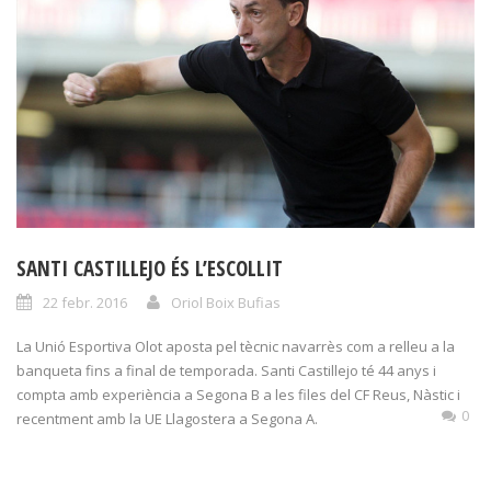
SANTI CASTILLEJO ÉS L’ESCOLLIT
22 febr. 2016
Oriol Boix Bufias
La Unió Esportiva Olot aposta pel tècnic navarrès com a relleu a la
banqueta fins a final de temporada. Santi Castillejo té 44 anys i
compta amb experiència a Segona B a les files del CF Reus, Nàstic i
0
recentment amb la UE Llagostera a Segona A.