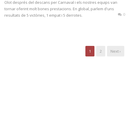
Olot després del descans per Carnaval i els nostres equips van
tornar oferint molt bones prestacions. En global, parlem d'uns
0
resultats de 5 victòries, 1 empat i 5 derrotes.
1
2
Next ›