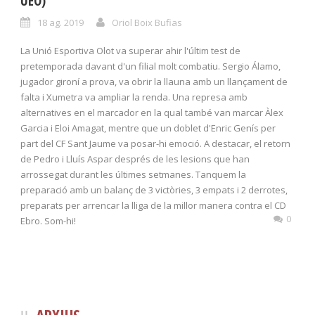
UEO)
18 ag. 2019
Oriol Boix Bufias
La Unió Esportiva Olot va superar ahir l'últim test de
pretemporada davant d'un filial molt combatiu. Sergio Álamo,
jugador gironí a prova, va obrir la llauna amb un llançament de
falta i Xumetra va ampliar la renda. Una represa amb
alternatives en el marcador en la qual també van marcar Àlex
Garcia i Eloi Amagat, mentre que un doblet d'Enric Genís per
part del CF Sant Jaume va posar-hi emoció. A destacar, el retorn
de Pedro i Lluís Aspar després de les lesions que han
arrossegat durant les últimes setmanes. Tanquem la
preparació amb un balanç de 3 victòries, 3 empats i 2 derrotes,
preparats per arrencar la lliga de la millor manera contra el CD
0
Ebro. Som-hi!