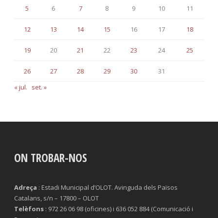
5
6
7
8
9
10
11
12
13
14
15
16
17
18
19
20
21
22
23
24
25
26
27
28
29
30
31
« jul.
set. »
ON TROBAR-NOS
Adreça
: Estadi Municipal d’OLOT. Avinguda dels Països
Catalans, s/n – 17800 – OLOT
Telèfons
: 972 26 06 98 (oficines) i 636 052 884 (Comunicació i