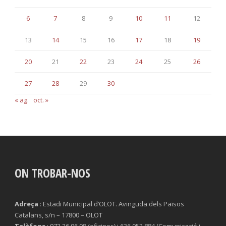
6
7
8
9
10
11
12
13
14
15
16
17
18
19
20
21
22
23
24
25
26
27
28
29
30
« ag.
oct. »
ON TROBAR-NOS
Adreça
: Estadi Municipal d’OLOT. Avinguda dels Països
Catalans, s/n – 17800 – OLOT