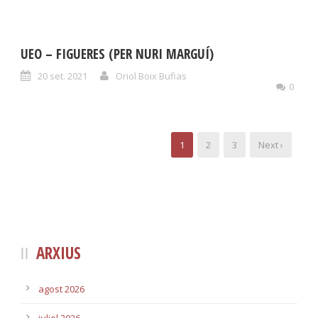
UEO – FIGUERES (PER NURI MARGUÍ)
20 set. 2021
Oriol Boix Bufias
0
1
2
3
Next ›
ARXIUS
agost 2026