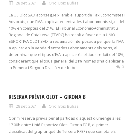
28 set. 2021
Oriol Boix Bufias
La UE Olot SAD aconsegueix, amb el suport de Tax Economistes i
Advocats, que l’IVA a aplicar en entrades i abonaments sigui del
10% en comptes del 21%. El Tribunal Econòmic-Administratiu
Regional de Catalunya (TEARC) ha resolt a favor de la UNIÓ
ESPORTIVA OLOT SAD la reclamació interposada pel que fa l’IVA
a aplicar en la venda d’entrades i abonaments dels socis, al
determinar que el tipus d’IVA a aplicar és el tipus reduït del 10%,
considerant que el tipus general del 21% només s’ha d’aplicar a
0
la Primera i Segona Divisió A de futbol.
RESERVA PRÈVIA OLOT – GIRONA B
28 set. 2021
Oriol Boix Bufias
Obrim reserva prèvia per al partidàs d'aquest diumenge a les
17.00h entre Unió Esportiva Olot i Girona FC B, el primer
classificat del grup cinquè de Tercera RFEF i que compta els