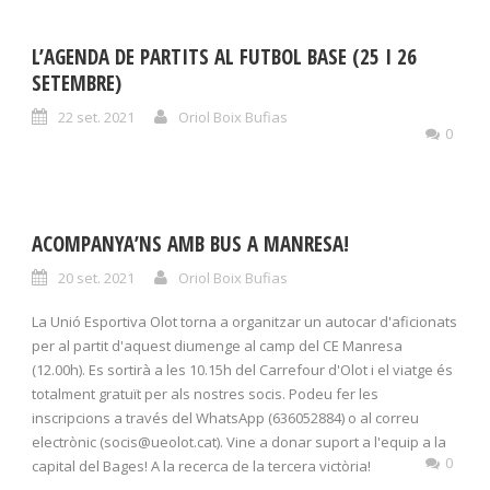
L’AGENDA DE PARTITS AL FUTBOL BASE (25 I 26
SETEMBRE)
22 set. 2021
Oriol Boix Bufias
0
ACOMPANYA’NS AMB BUS A MANRESA!
20 set. 2021
Oriol Boix Bufias
La Unió Esportiva Olot torna a organitzar un autocar d'aficionats
per al partit d'aquest diumenge al camp del CE Manresa
(12.00h). Es sortirà a les 10.15h del Carrefour d'Olot i el viatge és
totalment gratuït per als nostres socis. Podeu fer les
inscripcions a través del WhatsApp (636052884) o al correu
electrònic (socis@ueolot.cat). Vine a donar suport a l'equip a la
0
capital del Bages! A la recerca de la tercera victòria!