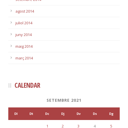
agost 2014
juliol 2014
juny 2014
maig 2014
març 2014
CALENDAR
SETEMBRE 2021
Dl
Dt
Dc
Dj
Dv
Ds
Dg
1
2
3
4
5