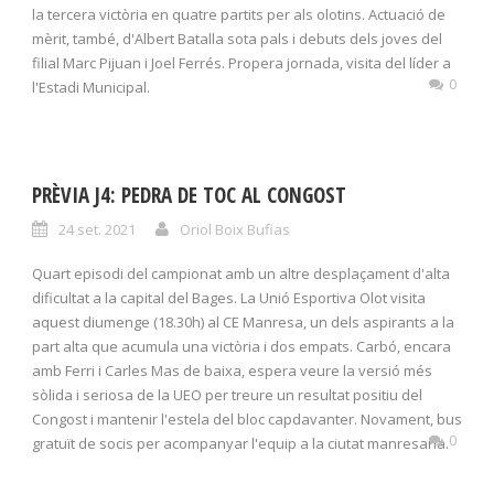
la tercera victòria en quatre partits per als olotins. Actuació de
mèrit, també, d'Albert Batalla sota pals i debuts dels joves del
filial Marc Pijuan i Joel Ferrés. Propera jornada, visita del líder a
0
l'Estadi Municipal.
PRÈVIA J4: PEDRA DE TOC AL CONGOST
24 set. 2021
Oriol Boix Bufias
Quart episodi del campionat amb un altre desplaçament d'alta
dificultat a la capital del Bages. La Unió Esportiva Olot visita
aquest diumenge (18.30h) al CE Manresa, un dels aspirants a la
part alta que acumula una victòria i dos empats. Carbó, encara
amb Ferri i Carles Mas de baixa, espera veure la versió més
sòlida i seriosa de la UEO per treure un resultat positiu del
Congost i mantenir l'estela del bloc capdavanter. Novament, bus
0
gratuït de socis per acompanyar l'equip a la ciutat manresana.