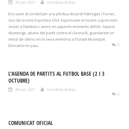
30 set. 2021
Oriol Boix Bufias
Ens unim al condol per a la pèrdua de Jordi Fàbregas i Forner,
soci de la Unió Esportiva Olot. Expressem el nostre suport més
sincer a familiars i amics en aquests moments difícils. Aquest
diumenge, abans del partit contra el Girona B, guardarem un
minut de silenci en la seva memòria a l'Estadi Municipal.
0
Descansi en pau.
L’AGENDA DE PARTITS AL FUTBOL BASE (2 I 3
OCTUBRE)
28 set. 2021
Oriol Boix Bufias
0
COMUNICAT OFICIAL