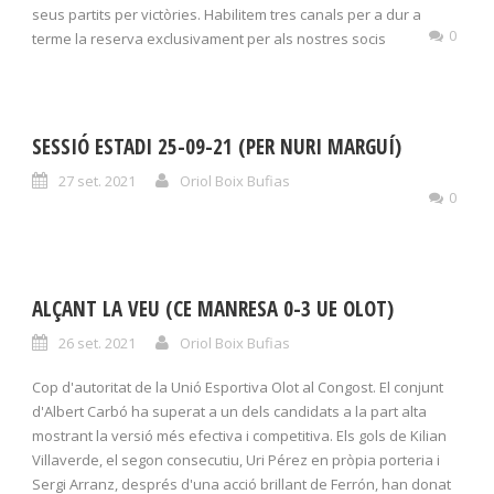
seus partits per victòries. Habilitem tres canals per a dur a
0
terme la reserva exclusivament per als nostres socis
SESSIÓ ESTADI 25-09-21 (PER NURI MARGUÍ)
27 set. 2021
Oriol Boix Bufias
0
ALÇANT LA VEU (CE MANRESA 0-3 UE OLOT)
26 set. 2021
Oriol Boix Bufias
Cop d'autoritat de la Unió Esportiva Olot al Congost. El conjunt
d'Albert Carbó ha superat a un dels candidats a la part alta
mostrant la versió més efectiva i competitiva. Els gols de Kilian
Villaverde, el segon consecutiu, Uri Pérez en pròpia porteria i
Sergi Arranz, després d'una acció brillant de Ferrón, han donat