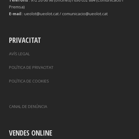
Telèfons
: 972 26 06 98 (oficines) i 636 052 884 (Comunicació i
Premsa)
E-mail
: ueolot@ueolot.cat / comunicacio@ueolot.cat
PRIVACITAT
AVÍS LEGAL
POLÍTICA DE PRIVACITAT
POLÍTICA DE COOKIES
CANAL DE DENÚNCIA
VENDES ONLINE