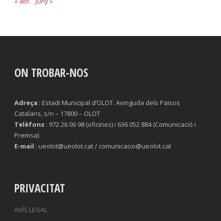
« abr.
juny »
ON TROBAR-NOS
Adreça
: Estadi Municipal d’OLOT. Avinguda dels Països
Catalans, s/n – 17800 – OLOT
Telèfons
: 972 26 06 98 (oficines) i 636 052 884 (Comunicació i
Premsa)
E-mail
: ueolot@ueolot.cat / comunicacio@ueolot.cat
PRIVACITAT
AVÍS LEGAL