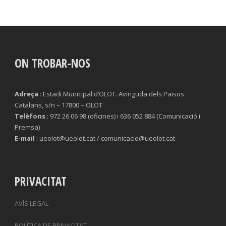
ON TROBAR-NOS
Adreça
: Estadi Municipal d’OLOT. Avinguda dels Països
Catalans, s/n – 17800 – OLOT
Telèfons
: 972 26 06 98 (oficines) i 636 052 884 (Comunicació i
Premsa)
E-mail
: ueolot@ueolot.cat / comunicacio@ueolot.cat
PRIVACITAT
AVÍS LEGAL
POLÍTICA DE PRIVACITAT