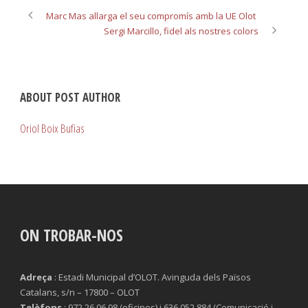
Marc Mas allarga el seu compromís amb la UE Olot
Sergi Marcillo, fidel als nostres colors
ABOUT POST AUTHOR
Oriol Boix Bufias
ON TROBAR-NOS
Adreça
: Estadi Municipal d’OLOT. Avinguda dels Països
Catalans, s/n – 17800 – OLOT
Telèfons
: 972 26 06 98 (oficines) i 636 052 884 (Comunicació i