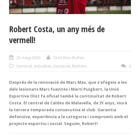
Robert Costa, un any més de
vermell!
25 maig 2026
Oriol Boix Bufias
General
,
Actualitat
,
Destacat
,
Notícies
0
Després de la renovació de Marc Mas, que s’afegeix a les
dels lesionats Marc Fuentes i Martí Puigbert, la Unió
Esportiva Olot fa oficial també la continuïtat de Robert
Costa. El central de Caldes de Malavella, de 31 anys, viurà
la tercera temporada consecutiva al club. Garantia
defensiva, experiència a la categoria i compromís amb el
projecte esportiu i social. Seguim, Robert!