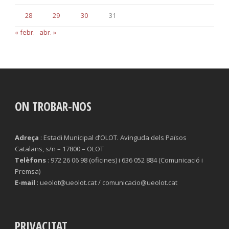
28
29
30
31
« febr.
abr. »
ON TROBAR-NOS
Adreça
: Estadi Municipal d’OLOT. Avinguda dels Països
Catalans, s/n – 17800 – OLOT
Telèfons
: 972 26 06 98 (oficines) i 636 052 884 (Comunicació i
Premsa)
E-mail
: ueolot@ueolot.cat / comunicacio@ueolot.cat
PRIVACITAT