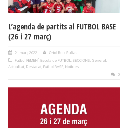
L’agenda de partits al FUTBOL BASE
(26 i 27 març)
21 març 2022
Oriol Boix Bufias
Futbol FEMENÍ
,
Escola de FUTBOL
,
SECCIONS
,
General
,
Actualitat
,
Destacat
,
Futbol BASE
,
Notícies
0