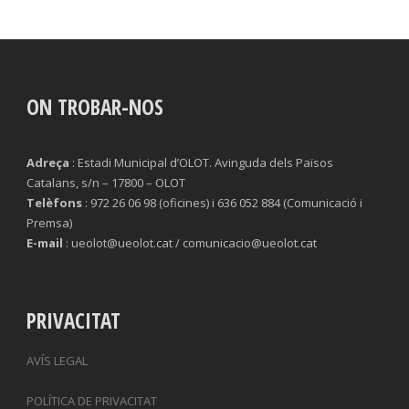
ON TROBAR-NOS
Adreça
: Estadi Municipal d’OLOT. Avinguda dels Països
Catalans, s/n – 17800 – OLOT
Telèfons
: 972 26 06 98 (oficines) i 636 052 884 (Comunicació i
Premsa)
E-mail
: ueolot@ueolot.cat / comunicacio@ueolot.cat
PRIVACITAT
AVÍS LEGAL
POLÍTICA DE PRIVACITAT