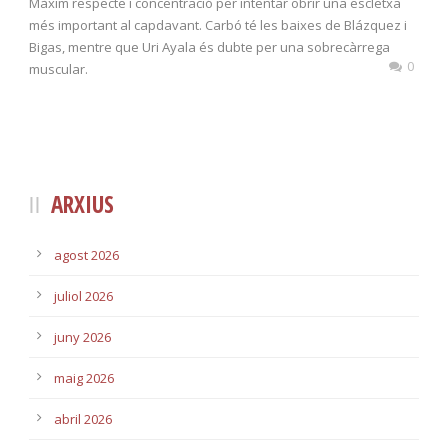
Màxim respecte i concentració per intentar obrir una escletxa
més important al capdavant. Carbó té les baixes de Blázquez i
Bigas, mentre que Uri Ayala és dubte per una sobrecàrrega
0
muscular.
ARXIUS
agost 2026
juliol 2026
juny 2026
maig 2026
abril 2026