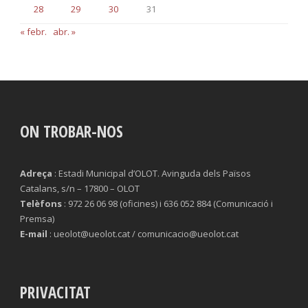
28
29
30
31
« febr.
abr. »
ON TROBAR-NOS
Adreça
: Estadi Municipal d’OLOT. Avinguda dels Països
Catalans, s/n – 17800 – OLOT
Telèfons
: 972 26 06 98 (oficines) i 636 052 884 (Comunicació i
Premsa)
E-mail
: ueolot@ueolot.cat / comunicacio@ueolot.cat
PRIVACITAT