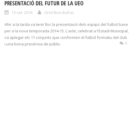
PRESENTACIÓ DEL FUTUR DE LA UEO
13 set. 2014
Oriol Boix Bufias
Ahir a la tarda va tenir lloc la presentació dels equips del futbol base
per a la nova temporada 2014-15. L'acte, celebrat a l'Estadi Municipal,
va aplegar els 11 conjunts que conformen el futbol formatiu del club
0
i una bona presència de públic.