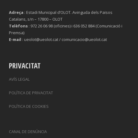
Adreça
: Estadi Municipal d’OLOT. Avinguda dels Països
Catalans, s/n – 17800 – OLOT
Telèfons
: 972 26 06 98 (oficines) i 636 052 884 (Comunicació i
Premsa)
E-mail
: ueolot@ueolot.cat / comunicacio@ueolot.cat
PRIVACITAT
AVÍS LEGAL
POLÍTICA DE PRIVACITAT
POLÍTICA DE COOKIES
CANAL DE DENÚNCIA