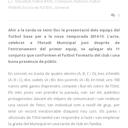
Actualitat
,
Futbol BASE
,
Cròniques
,
Notícies
,
Futbol
FEMENÍ
,
Escola de FUTBOL
,
General
0
Ahir a la tarda va tenir lloc la presentació dels equips del
futbol base per a la nova temporada 2014-15. L’acte,
celebrat a l’Estadi Municipal just després de
l’entrenament del primer equip, va aplegar els 11
conjunts que conformen el futbol formatiu del club i una
bona presència de públic.
En concret, es tracta de quatre alevins (A, B, C i D), tres infantils
(A, B i C), dos cadets (A i B) i dos juvenils (A i B). En total, uns 180
nanos amb ganes d’aprendre, competir i lluir els colors de l’Olot.
Els més joves van prendre la paraula, van ser els autèntics
protagonistes davant els mitjans de comunicació i van realitzar
una sessió de fotos, tan individual com a nivell de grup, per
tenir un record inesborrable d’aquest nou curs. Els pares i
aficionats de l’Olot també van respondre a l’acte i van emplenar
la grada del Municipal en una tarda de club en família.