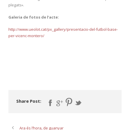
plegats».
Galeria de fotos de l’acte:
http://www.ueolot.cat/px_gallery/presentacio-del-futbol-base-
per-vicenc-montero/
Share Post:
Ara és l’hora, de guanyar