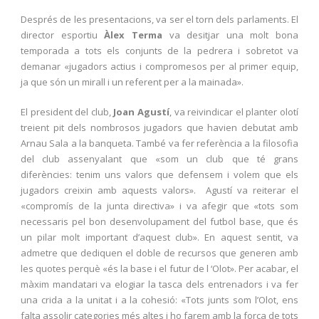
Després de les presentacions, va ser el torn dels parlaments. El
director esportiu
Àlex Terma
va desitjar una molt bona
temporada a tots els conjunts de la pedrera i sobretot va
demanar «jugadors actius i compromesos per al primer equip,
ja que són un mirall i un referent per a la mainada».
El president del club,
Joan Agustí
, va reivindicar el planter olotí
treient pit dels nombrosos jugadors que havien debutat amb
Arnau Sala a la banqueta. També va fer referència a la filosofia
del club assenyalant que «som un club que té grans
diferències: tenim uns valors que defensem i volem que els
jugadors creixin amb aquests valors». Agustí va reiterar el
«compromís de la junta directiva» i va afegir que «tots som
necessaris pel bon desenvolupament del futbol base, que és
un pilar molt important d’aquest club». En aquest sentit, va
admetre que dediquen el doble de recursos que generen amb
les quotes perquè «és la base i el futur de l ‘Olot». Per acabar, el
màxim mandatari va elogiar la tasca dels entrenadors i va fer
una crida a la unitat i a la cohesió: «Tots junts som l’Olot, ens
falta assolir categories més altes i ho farem amb la força de tots