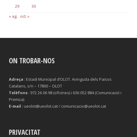
29
30
« ag.
oct. »
ON TROBAR-NOS
Adreça
: Estadi Municipal d’OLOT. Avinguda dels Països
Catalans, s/n – 17800 – OLOT
Telèfons
: 972 26 06 98 (oficines) i 636 052 884 (Comunicació i
Premsa)
E-mail
: ueolot@ueolot.cat / comunicacio@ueolot.cat
PRIVACITAT