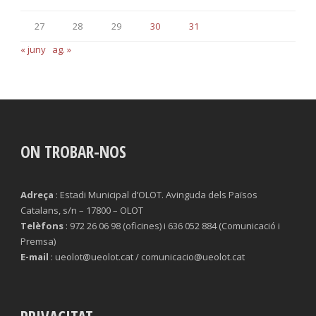
27
28
29
30
31
« juny
ag. »
ON TROBAR-NOS
Adreça
: Estadi Municipal d’OLOT. Avinguda dels Països
Catalans, s/n – 17800 – OLOT
Telèfons
: 972 26 06 98 (oficines) i 636 052 884 (Comunicació i
Premsa)
E-mail
: ueolot@ueolot.cat / comunicacio@ueolot.cat