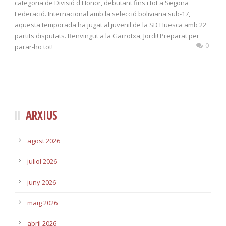
categoria de Divisió d'Honor, debutant fins i tot a Segona
Federació. Internacional amb la selecció boliviana sub-17,
aquesta temporada ha jugat al juvenil de la SD Huesca amb 22
partits disputats. Benvingut a la Garrotxa, Jordi! Preparat per
0
parar-ho tot!
ARXIUS
agost 2026
juliol 2026
juny 2026
maig 2026
abril 2026