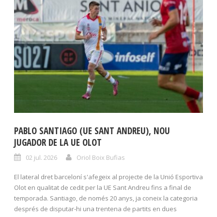
PABLO SANTIAGO (UE SANT ANDREU), NOU
JUGADOR DE LA UE OLOT
02 jul. 2026
Oriol Boix Bufias
El lateral dret barceloní s'afegeix al projecte de la Unió Esportiva
Olot en qualitat de cedit per la UE Sant Andreu fins a final de
temporada. Santiago, de només 20 anys, ja coneix la categoria
després de disputar-hi una trentena de partits en dues