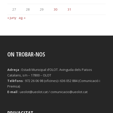
27
28
29
30
31
« juny
ag. »
ON TROBAR-NOS
Adreça
: Estadi Municipal d’OLOT. Avinguda dels Països
Catalans, s/n – 17800 – OLOT
Telèfons
: 972 26 06 98 (oficines) i 636 052 884 (Comunicació i
Premsa)
E-mail
: ueolot@ueolot.cat / comunicacio@ueolot.cat