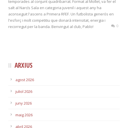
temporades al conjunt quadribarrat. Format al Mollet, va fer el
salt al Narcís Sala en categoria juvenil i aquest any ha
aconseguit l'ascens a Primera RFEF. Un futbolista generós en
l'esforç i molt competitiu que donarà intensitat, energia i
0
recorregut per la banda. Benvingut al club, Pablo!
ARXIUS
agost 2026
juliol 2026
juny 2026
maig 2026
abril 2026