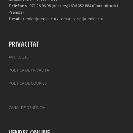
Telèfons
: 972 26 06 98 (oficines) i 636 052 884 (Comunicació i
Premsa)
E-mail
: ueolot@ueolot.cat / comunicacio@ueolot.cat
PRIVACITAT
AVÍS LEGAL
POLÍTICA DE PRIVACITAT
POLÍTICA DE COOKIES
CANAL DE DENÚNCIA
VENDES ONLINE