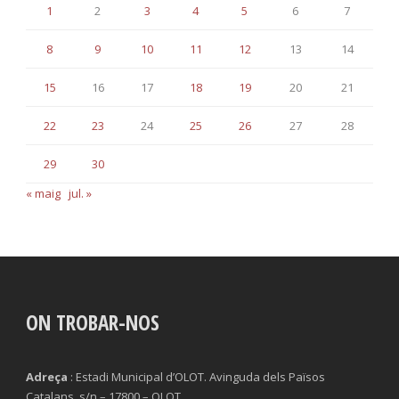
1
2
3
4
5
6
7
8
9
10
11
12
13
14
15
16
17
18
19
20
21
22
23
24
25
26
27
28
29
30
« maig
jul. »
ON TROBAR-NOS
Adreça
: Estadi Municipal d’OLOT. Avinguda dels Països
Catalans, s/n – 17800 – OLOT