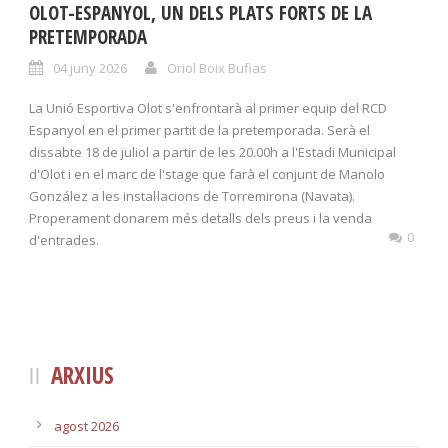
OLOT-ESPANYOL, UN DELS PLATS FORTS DE LA
PRETEMPORADA
04 juny 2026
Oriol Boix Bufias
La Unió Esportiva Olot s'enfrontarà al primer equip del RCD
Espanyol en el primer partit de la pretemporada. Serà el
dissabte 18 de juliol a partir de les 20.00h a l'Estadi Municipal
d'Olot i en el marc de l'stage que farà el conjunt de Manolo
González a les instal·lacions de Torremirona (Navata).
Properament donarem més detalls dels preus i la venda
0
d'entrades.
ARXIUS
agost 2026