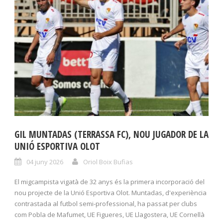
GIL MUNTADAS (TERRASSA FC), NOU JUGADOR DE LA
UNIÓ ESPORTIVA OLOT
04 juny 2026
Oriol Boix Bufias
El migcampista vigatà de 32 anys és la primera incorporació del
nou projecte de la Unió Esportiva Olot. Muntadas, d'experiència
contrastada al futbol semi-professional, ha passat per clubs
com Pobla de Mafumet, UE Figueres, UE Llagostera, UE Cornellà