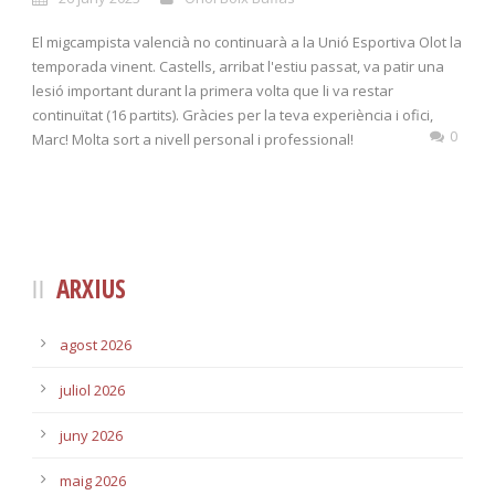
El migcampista valencià no continuarà a la Unió Esportiva Olot la
temporada vinent. Castells, arribat l'estiu passat, va patir una
lesió important durant la primera volta que li va restar
continuïtat (16 partits). Gràcies per la teva experiència i ofici,
0
Marc! Molta sort a nivell personal i professional!
ARXIUS
agost 2026
juliol 2026
juny 2026
maig 2026