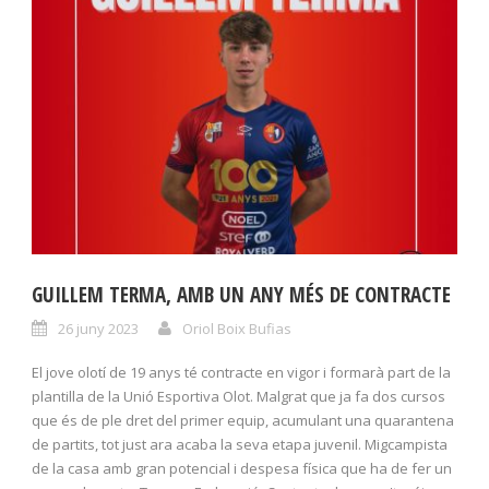
GUILLEM TERMA, AMB UN ANY MÉS DE CONTRACTE
26 juny 2023
Oriol Boix Bufias
El jove olotí de 19 anys té contracte en vigor i formarà part de la
plantilla de la Unió Esportiva Olot. Malgrat que ja fa dos cursos
que és de ple dret del primer equip, acumulant una quarantena
de partits, tot just ara acaba la seva etapa juvenil. Migcampista
de la casa amb gran potencial i despesa física que ha de fer un