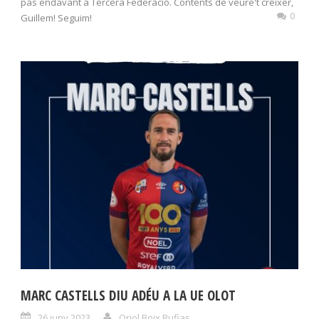
pas endavant a Tercera Federació. Contents de veure't créixer,
0
Guillem! Seguim!
MARC CASTELLS DIU ADÉU A LA UE OLOT
26 juny 2023
Oriol Boix Bufias