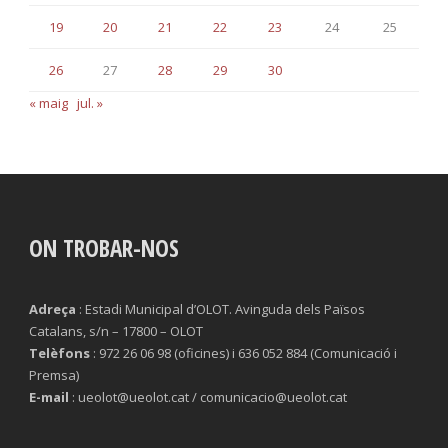
19
20
21
22
23
24
25
26
27
28
29
30
« maig
jul. »
ON TROBAR-NOS
Adreça
: Estadi Municipal d’OLOT. Avinguda dels Països
Catalans, s/n – 17800 – OLOT
Telèfons
: 972 26 06 98 (oficines) i 636 052 884 (Comunicació i
Premsa)
E-mail
: ueolot@ueolot.cat / comunicacio@ueolot.cat