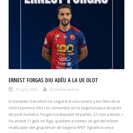
ERNEST FORGAS DIU ADÉU A LA UE OLOT
01 juny 2023
Oriol Boix Bufias
El davanter barceloní no seguirà el curs vinent a les files de la
Unió Esportiva Olot i es converteix en la segona baixa després
de Jordi Xumetra. Forgas ha disputat 34 partits, 22 com a titular, i
ha anotat 11 gols en lliga, quedant a nomes un gol del màxim
realitzador del grup tercer de Segona RFEF. Agraïm la seva