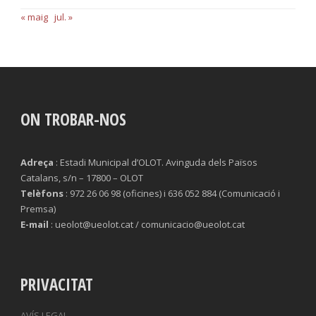
« maig
jul. »
ON TROBAR-NOS
Adreça
: Estadi Municipal d’OLOT. Avinguda dels Països
Catalans, s/n – 17800 – OLOT
Telèfons
: 972 26 06 98 (oficines) i 636 052 884 (Comunicació i
Premsa)
E-mail
: ueolot@ueolot.cat / comunicacio@ueolot.cat
PRIVACITAT
AVÍS LEGAL