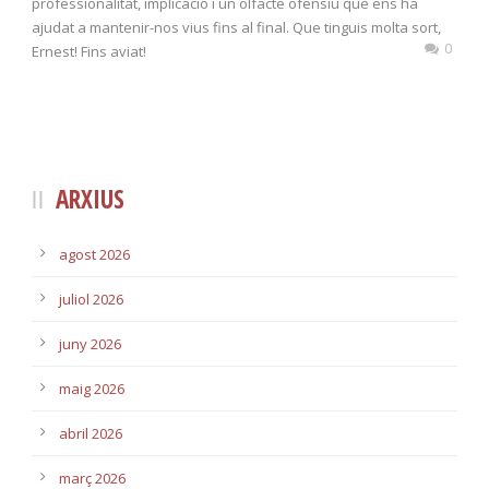
professionalitat, implicació i un olfacte ofensiu que ens ha
ajudat a mantenir-nos vius fins al final. Que tinguis molta sort,
0
Ernest! Fins aviat!
ARXIUS
agost 2026
juliol 2026
juny 2026
maig 2026
abril 2026
març 2026