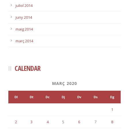
juliol 2014
juny 2014
maig 2014
març 2014
CALENDAR
MARÇ 2020
Dl
Dt
Dc
Dj
Dv
Ds
Dg
1
2
3
4
5
6
7
8