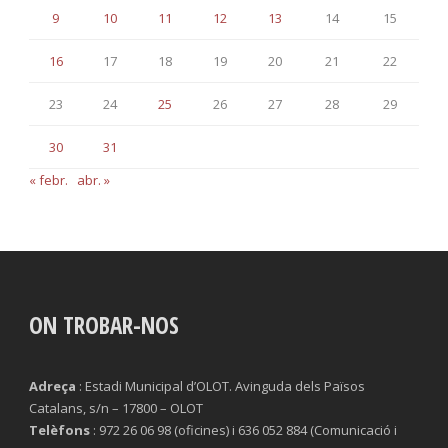
9
10
11
12
13
14
15
16
17
18
19
20
21
22
23
24
25
26
27
28
29
30
31
« febr.
abr. »
ON TROBAR-NOS
Adreça
: Estadi Municipal d’OLOT. Avinguda dels Països
Catalans, s/n – 17800 – OLOT
Telèfons
: 972 26 06 98 (oficines) i 636 052 884 (Comunicació i