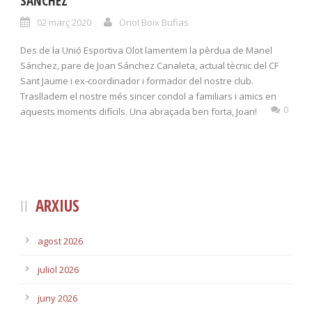
SÁNCHEZ
02 març 2020
Oriol Boix Bufias
Des de la Unió Esportiva Olot lamentem la pèrdua de Manel
Sánchez, pare de Joan Sánchez Canaleta, actual tècnic del CF
Sant Jaume i ex-coordinador i formador del nostre club.
Traslladem el nostre més sincer condol a familiars i amics en
0
aquests moments difícils. Una abraçada ben forta, Joan!
ARXIUS
agost 2026
juliol 2026
juny 2026