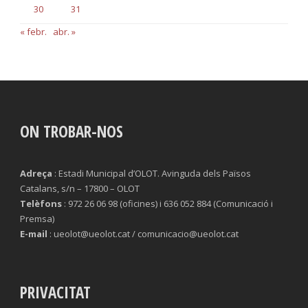
30
31
« febr.
abr. »
ON TROBAR-NOS
Adreça
: Estadi Municipal d’OLOT. Avinguda dels Països
Catalans, s/n – 17800 – OLOT
Telèfons
: 972 26 06 98 (oficines) i 636 052 884 (Comunicació i
Premsa)
E-mail
: ueolot@ueolot.cat / comunicacio@ueolot.cat
PRIVACITAT