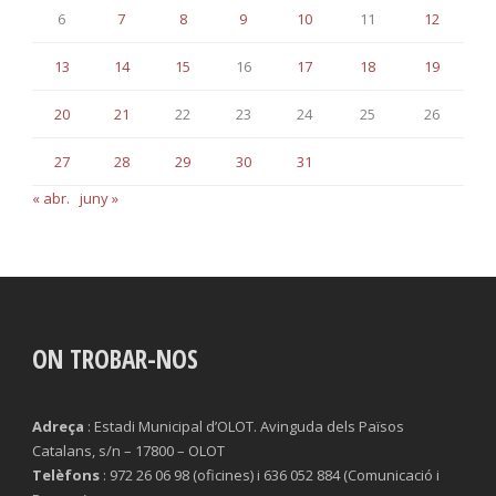
6
7
8
9
10
11
12
13
14
15
16
17
18
19
20
21
22
23
24
25
26
27
28
29
30
31
« abr.
juny »
ON TROBAR-NOS
Adreça
: Estadi Municipal d’OLOT. Avinguda dels Països
Catalans, s/n – 17800 – OLOT
Telèfons
: 972 26 06 98 (oficines) i 636 052 884 (Comunicació i