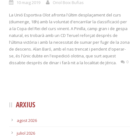
10 maig 2019
Oriol Boix Bufias
La Unió Esportiva Olot afronta l'últim desplaçament del curs
(diumenge, 18h) amb la voluntat d'encarrilar la classificació per
a la Copa del Rei del curs vinent. A Pinilla, camp gran i de gespa
natural, es trobarà amb un CD Teruel reforçat després de
l'última victòria i amb la necessitat de sumar per fugir de la zona
de descens. Alan Baró, amb el nas trencat i pendent d'operar-
se, és l'únic dubte en l'expedició olotina, que surt aquest
0
dissabte després de dinar i farà nit a la localitat de Jérica.
ARXIUS
agost 2026
juliol 2026