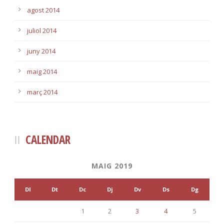
agost 2014
juliol 2014
juny 2014
maig 2014
març 2014
CALENDAR
MAIG 2019
Dl
Dt
Dc
Dj
Dv
Ds
Dg
1
2
3
4
5