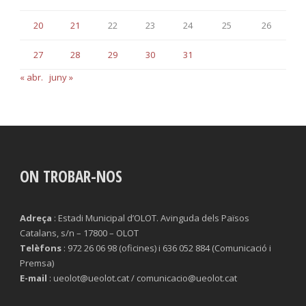
20
21
22
23
24
25
26
27
28
29
30
31
« abr.
juny »
ON TROBAR-NOS
Adreça
: Estadi Municipal d’OLOT. Avinguda dels Països
Catalans, s/n – 17800 – OLOT
Telèfons
: 972 26 06 98 (oficines) i 636 052 884 (Comunicació i
Premsa)
E-mail
: ueolot@ueolot.cat / comunicacio@ueolot.cat