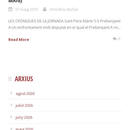
MAIG)
07 maig 2019
Oriol Boix Bufias
LES CRÒNIQUES DE LA JORNADA Sant Pere Màrtir 5-5 Prebenjamí
A Un enfrontament molt disputat en el qual el Prebenjamí A no...
0
Read More
ARXIUS
agost 2026
juliol 2026
juny 2026
maig 2026