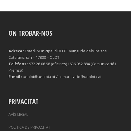
ON TROBAR-NOS
Adreça
: Estadi Municipal d’OLOT. Avinguda dels Països
Catalans, s/n – 17800 – OLOT
Telèfons
: 972 26 06 98 (oficines) i 636 052 884 (Comunicació i
Premsa)
E-mail
: ueolot@ueolot.cat / comunicacio@ueolot.cat
PRIVACITAT
AVÍS LEGAL
POLÍTICA DE PRIVACITAT