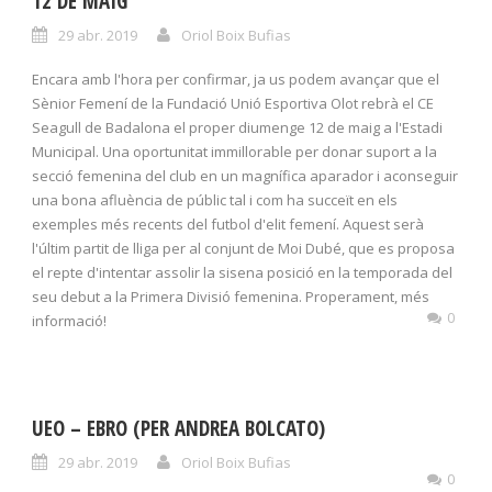
12 DE MAIG
29 abr. 2019
Oriol Boix Bufias
Encara amb l'hora per confirmar, ja us podem avançar que el
Sènior Femení de la Fundació Unió Esportiva Olot rebrà el CE
Seagull de Badalona el proper diumenge 12 de maig a l'Estadi
Municipal. Una oportunitat immillorable per donar suport a la
secció femenina del club en un magnífica aparador i aconseguir
una bona afluència de públic tal i com ha succeït en els
exemples més recents del futbol d'elit femení. Aquest serà
l'últim partit de lliga per al conjunt de Moi Dubé, que es proposa
el repte d'intentar assolir la sisena posició en la temporada del
seu debut a la Primera Divisió femenina. Properament, més
0
informació!
UEO – EBRO (PER ANDREA BOLCATO)
29 abr. 2019
Oriol Boix Bufias
0