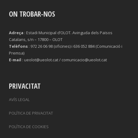
ON TROBAR-NOS
Adreça
: Estadi Municipal d’OLOT. Avinguda dels Països
Catalans, s/n – 17800 – OLOT
Telèfons
: 972 26 06 98 (oficines) i 636 052 884 (Comunicació i
Premsa)
E-mail
: ueolot@ueolot.cat / comunicacio@ueolot.cat
PRIVACITAT
AVÍS LEGAL
POLÍTICA DE PRIVACITAT
POLÍTICA DE COOKIES