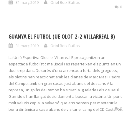
31 març 2019
Oriol Boix Bufias
0
GUANYA EL FUTBOL (UE OLOT 2-2 VILLARREAL B)
31 març 2019
Oriol Boix Bufias
La Unió Esportiva Olot i el Villarreal B protagonitzen un
espectacle futbolístic majúscul i es reparteixen els punts en un
duel trepidant. Després d'una arrencada forta dels groguets,
els olotins han reaccionat amb les dianes de Marc Mas i Pedro
del Campo, amb un gran cacau just abans del descans A la
represa, un golàs de Ramón ha situat la igualada i els de Raúl
Garrido s'han llançat decididament a buscar la victòria. Un punt
molt valuós cap a la salvació que ens serveix per mantenir la
0
bona dinàmica a casa abans de visitar el camp del CD Castellón.