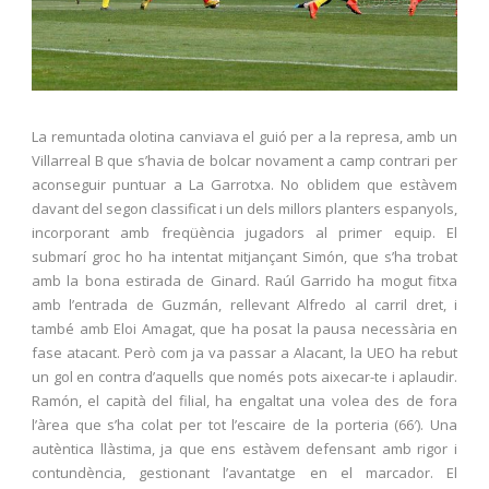
La remuntada olotina canviava el guió per a la represa, amb un
Villarreal B que s’havia de bolcar novament a camp contrari per
aconseguir puntuar a La Garrotxa. No oblidem que estàvem
davant del segon classificat i un dels millors planters espanyols,
incorporant amb freqüència jugadors al primer equip. El
submarí groc ho ha intentat mitjançant Simón, que s’ha trobat
amb la bona estirada de Ginard. Raúl Garrido ha mogut fitxa
amb l’entrada de Guzmán, rellevant Alfredo al carril dret, i
també amb Eloi Amagat, que ha posat la pausa necessària en
fase atacant. Però com ja va passar a Alacant, la UEO ha rebut
un gol en contra d’aquells que només pots aixecar-te i aplaudir.
Ramón, el capità del filial, ha engaltat una volea des de fora
l’àrea que s’ha colat per tot l’escaire de la porteria (66′). Una
autèntica llàstima, ja que ens estàvem defensant amb rigor i
contundència, gestionant l’avantatge en el marcador. El