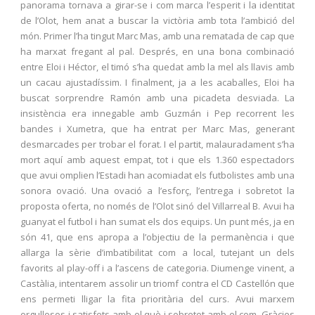
panorama tornava a girar-se i com marca l’esperit i la identitat
de l’Olot, hem anat a buscar la victòria amb tota l’ambició del
món. Primer l’ha tingut Marc Mas, amb una rematada de cap que
ha marxat fregant al pal. Després, en una bona combinació
entre Eloi i Héctor, el timó s’ha quedat amb la mel als llavis amb
un cacau ajustadíssim. I finalment, ja a les acaballes, Eloi ha
buscat sorprendre Ramón amb una picadeta desviada. La
insistència era innegable amb Guzmán i Pep recorrent les
bandes i Xumetra, que ha entrat per Marc Mas, generant
desmarcades per trobar el forat. I el partit, malauradament s’ha
mort aquí amb aquest empat, tot i que els 1.360 espectadors
que avui omplien l’Estadi han acomiadat els futbolistes amb una
sonora ovació. Una ovació a l’esforç, l’entrega i sobretot la
proposta oferta, no només de l’Olot sinó del Villarreal B. Avui ha
guanyat el futbol i han sumat els dos equips. Un punt més, ja en
són 41, que ens apropa a l’objectiu de la permanència i que
allarga la sèrie d’imbatibilitat com a local, tutejant un dels
favorits al play-off i a l’ascens de categoria. Diumenge vinent, a
Castàlia, intentarem assolir un triomf contra el CD Castellón que
ens permeti lligar la fita prioritària del curs. Avui marxem
orgullosos i satisfets amb el què i sobretot amb el com. Gràcies