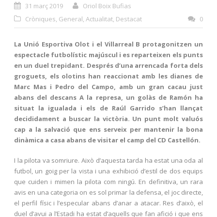
31 març 2019
Oriol Boix Bufias
Cròniques
,
General
,
Actualitat
,
Destacat
0
La Unió Esportiva Olot i el Villarreal B protagonitzen
un
espectacle futbolístic majúscul
i es reparteixen els punts
en un duel trepidant. Després d’una arrencada forta dels
groguets, els olotins han reaccionat amb les dianes de
Marc Mas i Pedro del Campo, amb un gran cacau just
abans del descans A la represa, un golàs de Ramón ha
situat la igualada i els de Raúl Garrido s’han llançat
decididament a buscar la victòria. Un punt molt valuós
cap a la salvació que ens serveix per mantenir la bona
dinàmica a casa abans de visitar el camp del CD Castellón.
I la pilota va somriure. Això d’aquesta tarda ha estat una oda al
futbol, un goig per la vista i una exhibició d’estil de dos equips
que cuiden i mimen la pilota com ningú. En definitiva, un rara
avis en una categoria on es sol primar la defensa, el joc directe,
el perfil físic i l’especular abans d’anar a atacar. Res d’això, el
duel d’avui a l’Estadi ha estat d’aquells que fan afició i que ens