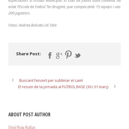
espectadors a l’Estadi Municipal. El club de futbol base convidat ha
estat l’Escola de Futbol Ter-Brugent, que compta amb 15 equips i uns
200 jugadors.
Fotos: Andrea Bolcato-UE Olot
Share Post:
Buscant l’encert per sublimar el camí
El resum de la jornada al FUTBOL BASE (30 i 31 març)
ABOUT POST AUTHOR
Oriol Boix Bufias