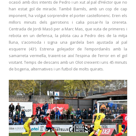
ocasió amb dos intents de Pedro i un xut al pal d’Héctor que no
han estat gol de miracle. També Barnils, amb un cop de cap
imponent, ha volgut sorprendre el porter castellonenc. Eren els
millors minuts dels garrotxins i calia posar-hi la cirereta.
Centrada de Jordi Masó per a Marc Mas, que xuta de primeres i
rebota en un defensa, la pilota cau a Pedro des de la mitja
lluna, s’acomoda i signa una gardela ben ajustada al pal
esquerre (43′). Estrena golejador de l’empordanès amb la
samarreta vermella, traient-se així l’espina de l’error en el gol
visitant. Temps de descans amb un Olot creixent i uns 45 minuts
de bogeria, alternatives i un futbol de molts quirats.