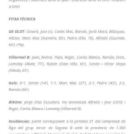
a tots!
FITXA TÈCNICA
UE OLOT:
Ginard, Jose (c), Carles Mas, Barnils, Jordi Masó, Blázquez,
Héctor, Marc Mas (Xumetra, 85′), Pedro (Eloi, 76), Alfredo (Guzmán,
64′) i Pep.
Villarreal B:
Joan, Andrei, Pepe, Roger, Carlos Blanco, Ramón, Enric,
Lomotey (Akale, 77′), Rubén (Dani Villa, 65′), Simón i Víctor Moya
(Nikola, 65′).
Gols:
0-1, Simón (14′), 1-1, Marc Mas (27′), 2-1, Pedro (43′), 2-2,
Ramón (66′).
Àrbitre:
Jorge Díaz Escudero. Ha amonestat Alfredo i Jose (UEO) i
Roger, Carlos Blanco i Lomotey (Villarreal B).
Incidències:
partit corresponent a la jornada 31 del campionat de
lliga del grup tercer de Segona B amb la presència de 1.360