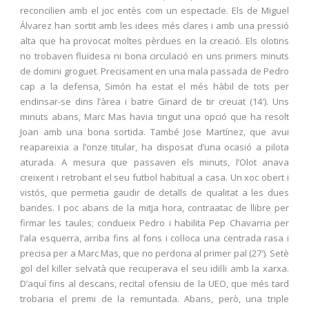
reconcilien amb el joc entès com un espectacle. Els de Miguel
Álvarez han sortit amb les idees més clares i amb una pressió
alta que ha provocat moltes pèrdues en la creació. Els olotins
no trobaven fluïdesa ni bona circulació en uns primers minuts
de domini groguet. Precisament en una mala passada de Pedro
cap a la defensa, Simón ha estat el més hàbil de tots per
endinsar-se dins l’àrea i batre Ginard de tir creuat (14′). Uns
minuts abans, Marc Mas havia tingut una opció que ha resolt
Joan amb una bona sortida. També Jose Martínez, que avui
reapareixia a l’onze titular, ha disposat d’una ocasió a pilota
aturada. A mesura que passaven els minuts, l’Olot anava
creixent i retrobant el seu futbol habitual a casa. Un xoc obert i
vistós, que permetia gaudir de detalls de qualitat a les dues
bandes. I poc abans de la mitja hora, contraatac de llibre per
firmar les taules; condueix Pedro i habilita Pep Chavarria per
l’ala esquerra, arriba fins al fons i col·loca una centrada rasa i
precisa per a Marc Mas, que no perdona al primer pal (27′). Setè
gol del killer selvatà que recuperava el seu idil·li amb la xarxa.
D’aquí fins al descans, recital ofensiu de la UEO, que més tard
trobaria el premi de la remuntada. Abans, però, una triple