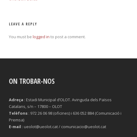
LEAVE A REPLY
You must be
logged in
to post a comment.
ON TROBAR-NOS
Adreça
: Estadi Municipal d’OLOT. Avinguda dels Països
Catalans, s/n – 17800 – OLOT
Telèfons
: 972 26 06 98 (oficines) i 636 052 884 (Comunicació i
Premsa)
E-mail
: ueolot@ueolot.cat / comunicacio@ueolot.cat