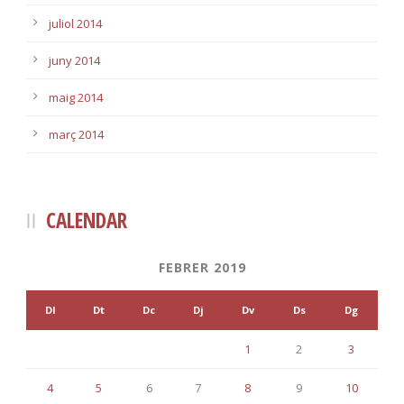
juliol 2014
juny 2014
maig 2014
març 2014
CALENDAR
FEBRER 2019
Dl
Dt
Dc
Dj
Dv
Ds
Dg
1
2
3
4
5
6
7
8
9
10