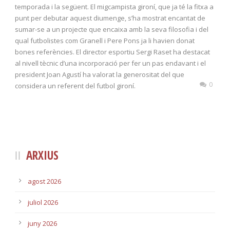
temporada i la següent. El migcampista gironí, que ja té la fitxa a
punt per debutar aquest diumenge, s’ha mostrat encantat de
sumar-se a un projecte que encaixa amb la seva filosofia i del
qual futbolistes com Granell i Pere Pons ja li havien donat
bones referències. El director esportiu Sergi Raset ha destacat
al nivell tècnic d’una incorporació per fer un pas endavant i el
president Joan Agustí ha valorat la generositat del que
0
considera un referent del futbol gironí.
ARXIUS
agost 2026
juliol 2026
juny 2026