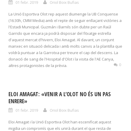
01 febr. 2019
Oriol Boix Bufias
La Unió Esportiva Olot rep aquest diumenge la UB Conquense
(16:30h, CMM Media) amb el repte de seguir enllaçant victòries a
l'Estadi Municipal. Guzmán i Barnils són dubte per un Raúl
Garrido que encara ja podrà disposar del fitxatge estrella
d'aquest mercat d'hivern, Eloi Amagat. Al davant, un conjunt
manxec en situació delicada i amb molts canvis a la plantilla que
voldrà puntuar a la Garrotxa per treure el cap del descens. La
donació de sang de l'Hospital d'Olot i la visita de l'AE Canya,
0
altres protagonistes de la prèvia.
ELOI AMAGAT: «VENIR A L’OLOT NO ÉS UN PAS
ENRERE»
01 febr. 2019
Oriol Boix Bufias
Eloi Amagat i la Unió Esportiva Olot han escenificat aquest
migdia un compromís que els unirà durant el que resta de