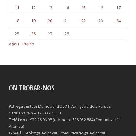
11
12
13
14
15
16
17
18
19
20
21
22
23
24
25
26
27
28
« gen.
març »
ON TROBAR-NOS
Adreça
: Estadi Municipal d’OLOT. Avinguda dels Països
Catalans, s/n – 17800 – OLOT
Telèfons
: 972 26 06 98 (oficines) i 636 052 884 (Comunicació i
Premsa)
E-mail
: ueolot@ueolot.cat / comunicacio@ueolot.cat