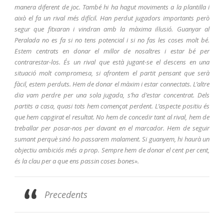
manera diferent de joc. També hi ha hagut moviments a la plantilla i
això el fa un rival més difícil. Han perdut jugadors importants però
segur que fitxaran i vindran amb la màxima il·lusió. Guanyar al
Peralada no es fa si no tens potencial i si no fas les coses molt bé.
Estem centrats en donar el millor de nosaltres i estar bé per
contrarestar-los. És un rival que està jugant-se el descens en una
situació molt compromesa, si afrontem el partit pensant que serà
fàcil, estem perduts. Hem de donar el màxim i estar connectats. L’altre
dia vam perdre per una sola jugada, s’ha d’estar concentrat. Dels
partits a casa, quasi tots hem començat perdent. L’aspecte positiu és
que hem capgirat el resultat. No hem de concedir tant al rival, hem de
treballar per posar-nos per davant en el marcador. Hem de seguir
sumant perquè sinó ho passarem malament. Si guanyem, hi haurà un
objectiu ambiciós més a prop. Sempre hem de donar el cent per cent,
és la clau per a que ens passin coses bones».
Precedents