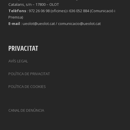
Catalans, s/n – 17800 – OLOT
Telèfons
: 972 26 06 98 (oficines) i 636 052 884 (Comunicació i
Premsa)
E-mail
: ueolot@ueolot.cat / comunicacio@ueolot.cat
PRIVACITAT
AVÍS LEGAL
POLÍTICA DE PRIVACITAT
POLÍTICA DE COOKIES
CANAL DE DENÚNCIA