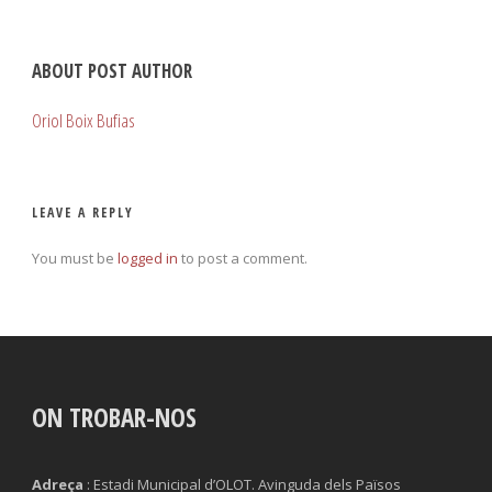
ABOUT POST AUTHOR
Oriol Boix Bufias
LEAVE A REPLY
You must be
logged in
to post a comment.
ON TROBAR-NOS
Adreça
: Estadi Municipal d’OLOT. Avinguda dels Països