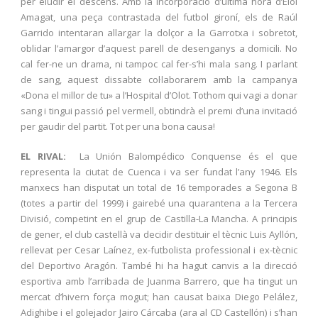
per eludir el descens. Amb la incorporació d’última hora d’Eloi
Amagat, una peça contrastada del futbol gironí, els de Raúl
Garrido intentaran allargar la dolçor a la Garrotxa i sobretot,
oblidar l’amargor d’aquest parell de desenganys a domicili. No
cal fer-ne un drama, ni tampoc cal fer-s’hi mala sang. I parlant
de sang, aquest dissabte col·laborarem amb la campanya
«Dona el millor de tu» a l’Hospital d’Olot. Tothom qui vagi a donar
sang i tingui passió pel vermell, obtindrà el premi d’una invitació
per gaudir del partit. Tot per una bona causa!
EL RIVAL:
La Unión Balompédico Conquense és el que
representa la ciutat de Cuenca i va ser fundat l’any 1946. Els
manxecs han disputat un total de 16 temporades a Segona B
(totes a partir del 1999) i gairebé una quarantena a la Tercera
Divisió, competint en el grup de Castilla-La Mancha. A principis
de gener, el club castellà va decidir destituir el tècnic Luis Ayllón,
rellevat per Cesar Laínez, ex-futbolista professional i ex-tècnic
del Deportivo Aragón. També hi ha hagut canvis a la direcció
esportiva amb l’arribada de Juanma Barrero, que ha tingut un
mercat d’hivern força mogut; han causat baixa Diego Pelález,
Adighibe i el golejador Jairo Cárcaba (ara al CD Castellón) i s’han