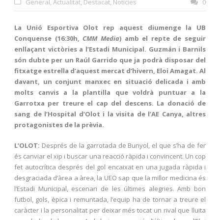
General
,
Actualitat
,
Destacat
,
Notícies
0
La Unió Esportiva Olot rep aquest diumenge la UB
Conquense (16:30h,
CMM Media
) amb el repte de seguir
enllaçant victòries a l’Estadi Municipal. Guzmán i Barnils
són dubte per un Raúl Garrido que ja podrà disposar del
fitxatge estrella d’aquest mercat d’hivern, Eloi Amagat. Al
davant, un conjunt manxec en situació delicada i amb
molts canvis a la plantilla que voldrà puntuar a la
Garrotxa per treure el cap del descens. La donació de
sang de l’Hospital d’Olot i la visita de l’AE Canya, altres
protagonistes de la prèvia.
L’OLOT:
Després de la garrotada de Bunyol, el que s’ha de fer
és canviar el xip i buscar una reacció ràpida i convincent. Un cop
fet autocrítica després del gol encaixat en una jugada ràpida i
desgraciada d’àrea a àrea, la UEO sap que la millor medicina és
l’Estadi Municipal, escenari de les últimes alegries. Amb bon
futbol, gols, èpica i remuntada, l’equip ha de tornar a treure el
caràcter i la personalitat per deixar més tocat un rival que lluita