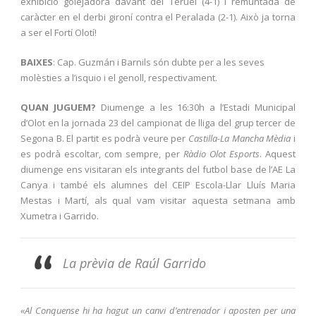
exhibició golejadora davant del Teruel (4-1) i remuntada de
caràcter en el derbi gironí contra el Peralada (2-1). Això ja torna
a ser el Fortí Olotí!
BAIXES
: Cap. Guzmán i Barnils són dubte per a les seves
molèsties a l’isquio i el genoll, respectivament.
QUAN JUGUEM?
Diumenge a les 16:30h a l’Estadi Municipal
d’Olot en la jornada 23 del campionat de lliga del grup tercer de
Segona B. El partit es podrà veure per
Castilla-La Mancha Mèdia
i
es podrà escoltar, com sempre, per
Ràdio Olot Esports
. Aquest
diumenge ens visitaran els integrants del futbol base de l’AE La
Canya i també els alumnes del CEIP Escola-Llar Lluís Maria
Mestas i Martí, als qual vam visitar aquesta setmana amb
Xumetra i Garrido.
La prèvia de Raúl Garrido
«Al Conquense hi ha hagut un canvi d’entrenador i aposten per una