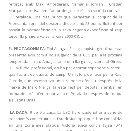
reforçat amb Maxi Amorderain, Nemanja, Jordan i Cristian
Márquez, precisament l’autor del gol de l’última victòria contra el
CF Peralada. Uns tres punts que permeten al conjunt de la
Fuensanta sortir del descens directe amb 23 punts, lluitant per
assolir la permanència en la seva segona experiència al grup
tercer (la primera va ser al curs 2000-01). U
EL PROTAGONISTA:
Eloi Amagat. El migcampista gironí ha estat
presentat avui com a nou jugador de la UEO per a la pròxima
temporada i mitja. Amagat, amb una llarga trajectòria al Girona
FC i al futbol profesional, arriba per aportar experiència, criteri i
qualitat a tres quarts de camp. Un reforç de luxe per a Raúl
Garrido, que necessitava un altre home ofensiu després de la
marxa de Marc Nierga. Ja està llest per debutar i arribar en
forma després d’entrenar amb el Peralada després de l’etapa
als Estats Units.
LA DADA:
9 de 9 a casa. La UEO ha encadenat una sèrie de
tres triomfs consecutius a l’Estadi Municipal que l’han consolidat
en una zona més plàcida. Victòria èpica contra l’Ejea (0-1),