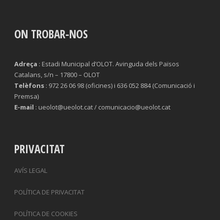
ON TROBAR-NOS
Adreça
: Estadi Municipal d’OLOT. Avinguda dels Països
Catalans, s/n – 17800 – OLOT
Telèfons
: 972 26 06 98 (oficines) i 636 052 884 (Comunicació i
Premsa)
E-mail
: ueolot@ueolot.cat / comunicacio@ueolot.cat
PRIVACITAT
AVÍS LEGAL
POLÍTICA DE PRIVACITAT
POLÍTICA DE COOKIES