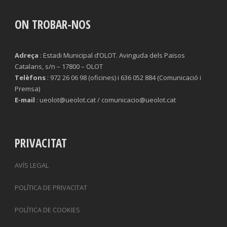
ON TROBAR-NOS
Adreça
: Estadi Municipal d’OLOT. Avinguda dels Països
Catalans, s/n – 17800 – OLOT
Telèfons
: 972 26 06 98 (oficines) i 636 052 884 (Comunicació i
Premsa)
E-mail
: ueolot@ueolot.cat / comunicacio@ueolot.cat
PRIVACITAT
AVÍS LEGAL
POLÍTICA DE PRIVACITAT
POLÍTICA DE COOKIES