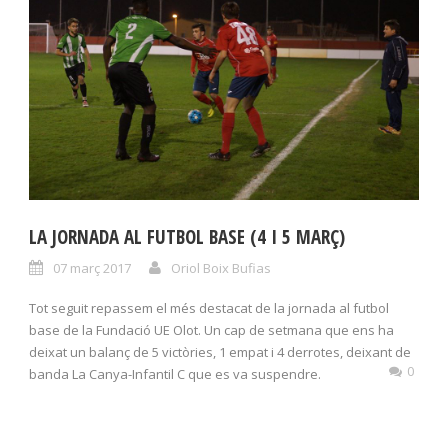
LA JORNADA AL FUTBOL BASE (4 I 5 MARÇ)
07 març 2017
Oriol Boix Bufias
Tot seguit repassem el més destacat de la jornada al futbol
base de la Fundació UE Olot. Un cap de setmana que ens ha
deixat un balanç de 5 victòries, 1 empat i 4 derrotes, deixant de
0
banda La Canya-Infantil C que es va suspendre.