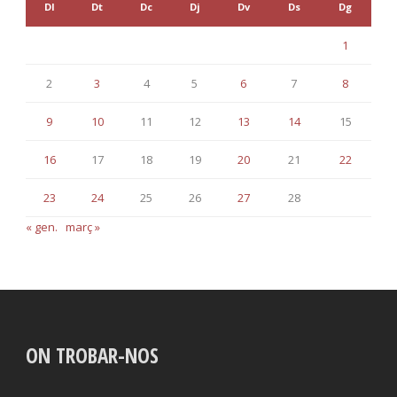
Dl
Dt
Dc
Dj
Dv
Ds
Dg
1
2
3
4
5
6
7
8
9
10
11
12
13
14
15
16
17
18
19
20
21
22
23
24
25
26
27
28
« gen.
març »
ON TROBAR-NOS