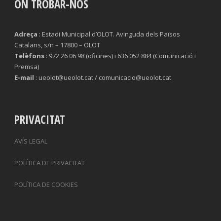
ON TROBAR-NOS
Adreça
: Estadi Municipal d’OLOT. Avinguda dels Països
Catalans, s/n – 17800 – OLOT
Telèfons
: 972 26 06 98 (oficines) i 636 052 884 (Comunicació i
Premsa)
E-mail
: ueolot@ueolot.cat / comunicacio@ueolot.cat
PRIVACITAT
AVÍS LEGAL
POLÍTICA DE PRIVACITAT
POLÍTICA DE COOKIES