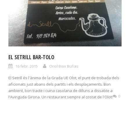
EL SETRILL BAR-TOLO
16 febr. 2015
Oriol Boix Bufias
El Setrill és l'ànima de la Grada UE Olot, el punt de trobada dels
aficionats just abans dels partits i els desplaçaments. Bon
ambient, bon tracte i cuina casolana de dilluns a dissabte a
0
l'Avinguda Girona. Un restaurant sempre al costat de l'Olot!