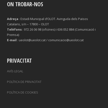
ON TROBAR-NOS
Adreça
: Estadi Municipal d’OLOT. Avinguda dels Països
Catalans, s/n – 17800 – OLOT
Telèfons
: 972 26 06 98 (oficines) i 636 052 884 (Comunicació i
Premsa)
E-mail
: ueolot@ueolot.cat / comunicacio@ueolot.cat
PRIVACITAT
AVÍS LEGAL
POLÍTICA DE PRIVACITAT
POLÍTICA DE COOKIES