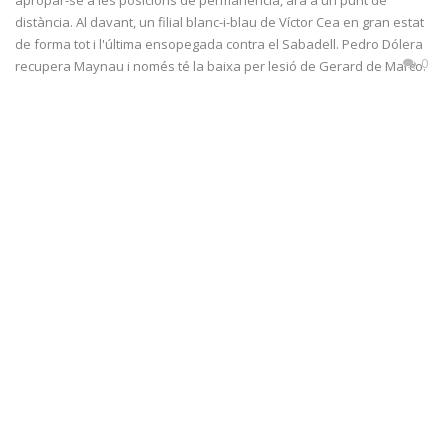
distància. Al davant, un filial blanc-i-blau de Víctor Cea en gran estat
de forma tot i l'última ensopegada contra el Sabadell. Pedro Dólera
0
recupera Maynau i només té la baixa per lesió de Gerard de Marco.