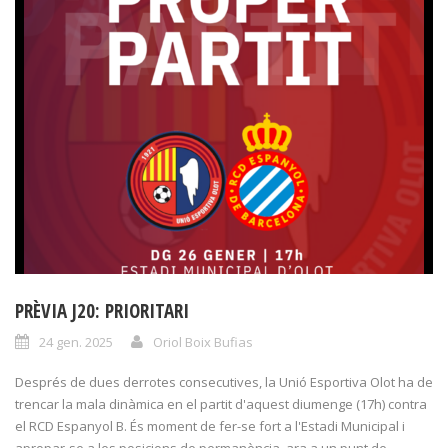
PRÈVIA J20: PRIORITARI
24 gen. 2025
Oriol Boix Bufias
Després de dues derrotes consecutives, la Unió Esportiva Olot ha de
trencar la mala dinàmica en el partit d'aquest diumenge (17h) contra
el RCD Espanyol B. És moment de fer-se fort a l'Estadi Municipal i
apropar-se a les posicions de permanència, ara a un punt de