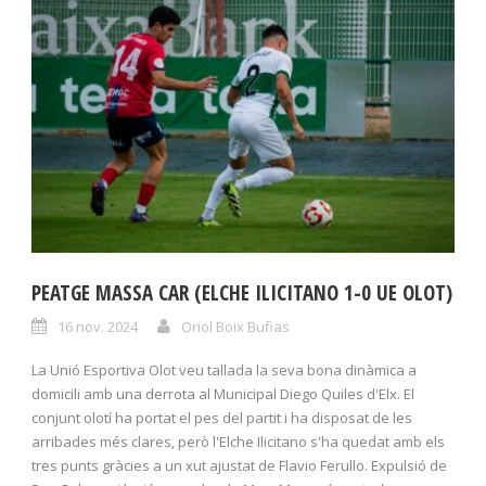
PEATGE MASSA CAR (ELCHE ILICITANO 1-0 UE OLOT)
16 nov. 2024
Oriol Boix Bufias
La Unió Esportiva Olot veu tallada la seva bona dinàmica a
domicili amb una derrota al Municipal Diego Quiles d'Elx. El
conjunt olotí ha portat el pes del partit i ha disposat de les
arribades més clares, però l'Elche Ilicitano s'ha quedat amb els
tres punts gràcies a un xut ajustat de Flavio Ferullo. Expulsió de