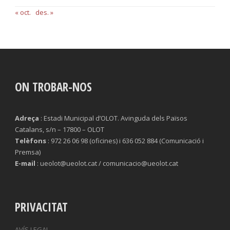
« oct.
des. »
ON TROBAR-NOS
Adreça
: Estadi Municipal d’OLOT. Avinguda dels Països
Catalans, s/n – 17800 – OLOT
Telèfons
: 972 26 06 98 (oficines) i 636 052 884 (Comunicació i
Premsa)
E-mail
: ueolot@ueolot.cat / comunicacio@ueolot.cat
PRIVACITAT
AVÍS LEGAL