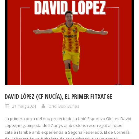
DAVID LÓPEZ (CF NUCÍA), EL PRIMER FITXATGE
21 maig 2024
Oriol Boix Bufias
La primera peça del nou projecte de la Unió Esportiva Olot és David
López, migcampista de 27 anys amb extens recorregut al futbol
català i també amb experiència a Segona Federació. El de Cornellà
de Llobregat és un futbolista de caire ofensiu que va deixar