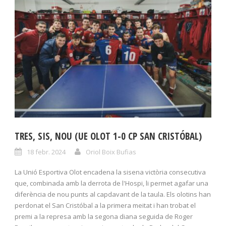
TRES, SIS, NOU (UE OLOT 1-0 CP SAN CRISTÓBAL)
18 febr. 2024
Oriol Boix Bufias
La Unió Esportiva Olot encadena la sisena victòria consecutiva
que, combinada amb la derrota de l'Hospi, li permet agafar una
diferència de nou punts al capdavant de la taula. Els olotins han
perdonat el San Cristóbal a la primera meitat i han trobat el
premi a la represa amb la segona diana seguida de Roger