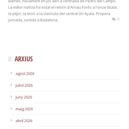
Barnils, novament en joc aeri a centrada de Pedro del Campo.
La millor notícia ha estat el retorn d'Arnau Forés a l'onze titular,
la pitjor, la lesió a la clavícula del central Uri Ayala. Propera
0
jornada, sortida a Badalona.
ARXIUS
agost 2026
juliol 2026
juny 2026
maig 2026
abril 2026