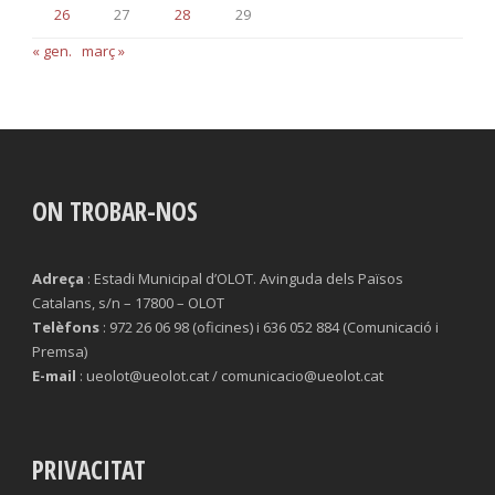
26
27
28
29
« gen.
març »
ON TROBAR-NOS
Adreça
: Estadi Municipal d’OLOT. Avinguda dels Països
Catalans, s/n – 17800 – OLOT
Telèfons
: 972 26 06 98 (oficines) i 636 052 884 (Comunicació i
Premsa)
E-mail
: ueolot@ueolot.cat / comunicacio@ueolot.cat
PRIVACITAT