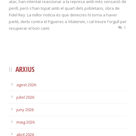
atac, han intentat reaccionar a la represa amb més sensació de
perill, però s'han topat amb el quart dels pobletans, obra de
Fidel Rey. La millor notícia és que dimecres hi torna a haver
partit, derbi contra el Figueres a Vilatenim, i cal treure l'orgull per
0
recuperar el bon camí.
ARXIUS
agost 2026
juliol 2026
juny 2026
maig 2026
abril 2026