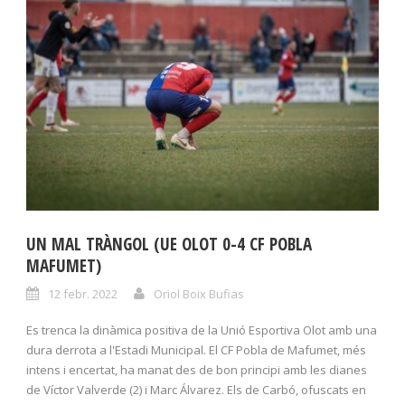
UN MAL TRÀNGOL (UE OLOT 0-4 CF POBLA
MAFUMET)
12 febr. 2022
Oriol Boix Bufias
Es trenca la dinàmica positiva de la Unió Esportiva Olot amb una
dura derrota a l'Estadi Municipal. El CF Pobla de Mafumet, més
intens i encertat, ha manat des de bon principi amb les dianes
de Víctor Valverde (2) i Marc Álvarez. Els de Carbó, ofuscats en