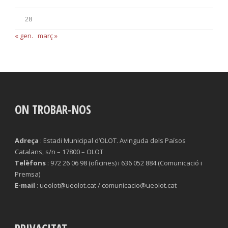
28
« gen.
març »
ON TROBAR-NOS
Adreça
: Estadi Municipal d’OLOT. Avinguda dels Països
Catalans, s/n – 17800 – OLOT
Telèfons
: 972 26 06 98 (oficines) i 636 052 884 (Comunicació i
Premsa)
E-mail
: ueolot@ueolot.cat / comunicacio@ueolot.cat