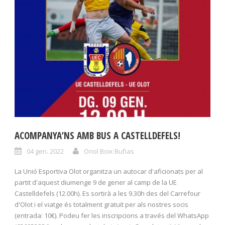
ACOMPANYA’NS AMB BUS A CASTELLDEFELS!
04 gen. 2022
Oriol Boix Bufias
La Unió Esportiva Olot organitza un autocar d'aficionats per al
partit d'aquest diumenge 9 de gener al camp de la UE
Castelldefels (12.00h). Es sortirà a les 9.30h des del Carrefour
d'Olot i el viatge és totalment gratuït per als nostres socis
(entrada: 10€). Podeu fer les inscripcions a través del WhatsApp