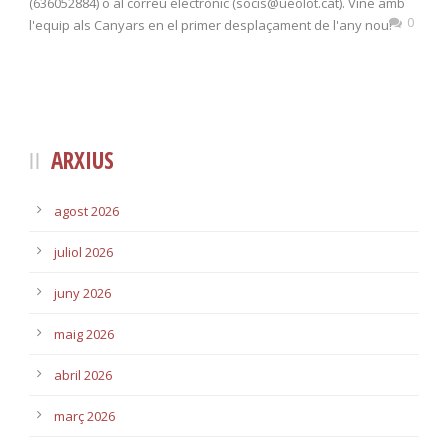
(636052884) o al correu electrònic (socis@ueolot.cat). Vine amb
0
l'equip als Canyars en el primer desplaçament de l'any nou!
ARXIUS
agost 2026
juliol 2026
juny 2026
maig 2026
abril 2026
març 2026