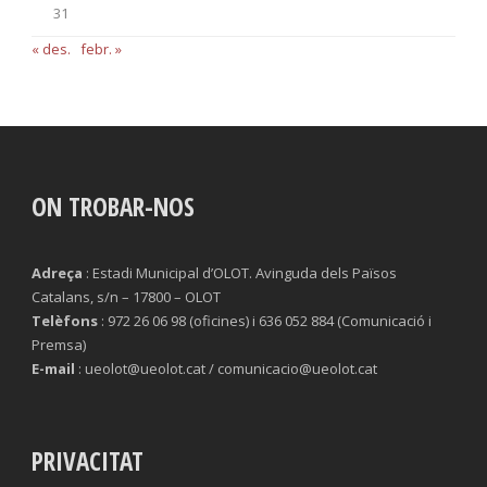
31
« des.
febr. »
ON TROBAR-NOS
Adreça
: Estadi Municipal d’OLOT. Avinguda dels Països
Catalans, s/n – 17800 – OLOT
Telèfons
: 972 26 06 98 (oficines) i 636 052 884 (Comunicació i
Premsa)
E-mail
: ueolot@ueolot.cat / comunicacio@ueolot.cat
PRIVACITAT