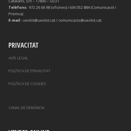
Catalans, s/n – 17800 – OLOT
Telèfons
: 972 26 06 98 (oficines) i 636 052 884 (Comunicació i
Premsa)
E-mail
: ueolot@ueolot.cat / comunicacio@ueolot.cat
PRIVACITAT
AVÍS LEGAL
POLÍTICA DE PRIVACITAT
POLÍTICA DE COOKIES
CANAL DE DENÚNCIA