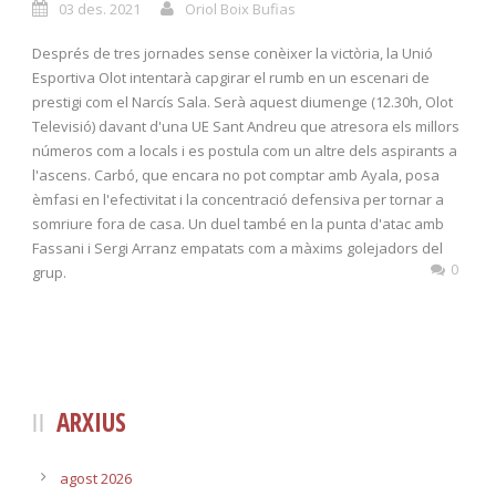
03 des. 2021
Oriol Boix Bufias
Després de tres jornades sense conèixer la victòria, la Unió
Esportiva Olot intentarà capgirar el rumb en un escenari de
prestigi com el Narcís Sala. Serà aquest diumenge (12.30h, Olot
Televisió) davant d'una UE Sant Andreu que atresora els millors
números com a locals i es postula com un altre dels aspirants a
l'ascens. Carbó, que encara no pot comptar amb Ayala, posa
èmfasi en l'efectivitat i la concentració defensiva per tornar a
somriure fora de casa. Un duel també en la punta d'atac amb
Fassani i Sergi Arranz empatats com a màxims golejadors del
0
grup.
ARXIUS
agost 2026