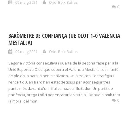
09 maig 2021
Oriol Boix Bufias
0
BARÒMETRE DE CONFIANÇA (UE OLOT 1-0 VALENCIA
MESTALLA)
09 maig 2021
Oriol Boix Bufias
Segona victòria consecutiva i quarta de la segona fase per a la
Unió Esportiva Olot, que supera el Valencia Mestalla i es manté
de ple en la batalla per la salvació. Un altre cop, l'estratègia i
l'encert d'Alan Baró han estat decisius per aconseguir tres
punts més davant d'un filial combatiu i lluitador. Un partit de
paciència, brega i ofici per encarar la visita a l'Orihuela amb tota
0
la moral del món.