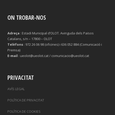
ON TROBAR-NOS
Adreça
: Estadi Municipal d’OLOT. Avinguda dels Països
Catalans, s/n – 17800 – OLOT
Telèfons
: 972 26 06 98 (oficines) i 636 052 884 (Comunicació i
Premsa)
E-mail
: ueolot@ueolot.cat / comunicacio@ueolot.cat
PRIVACITAT
AVÍS LEGAL
POLÍTICA DE PRIVACITAT
POLÍTICA DE COOKIES