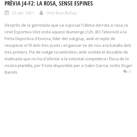
PRÈVIA J4-F2: LA ROSA, SENSE ESPINES
23 abr. 2021
Oriol Boix Bufias
Després de la garrotada que va suposar l'última derrota a casa, la
Unió Esportiva Olot visita aquest diumenge (12h, IB3 Televisió) a la
Peña Deportiva d'Eivissa, líder del subgrup, amb el repte de
recuperar el fil dels tres punts i enganxar-se de nou a la batalla dels
tres primers. Pla de viatge rocambolesc amb sortida el dissabte de
matinada que no ha d'afectar a la voluntat competitiva i física de la
nostra plantilla, per fi tota disponible per a Gabri Garcia, inclòs Roger
0
Barnils.