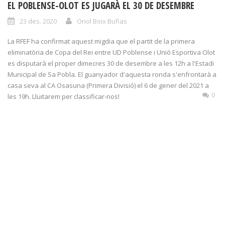
EL POBLENSE-OLOT ES JUGARÀ EL 30 DE DESEMBRE
23 des. 2020
Oriol Boix Bufias
La RFEF ha confirmat aquest migdia que el partit de la primera
eliminatòria de Copa del Rei entre UD Poblense i Unió Esportiva Olot
es disputarà el proper dimecres 30 de desembre a les 12h a l'Estadi
Municipal de Sa Pobla. El guanyador d'aquesta ronda s'enfrontarà a
casa seva al CA Osasuna (Primera Divisió) el 6 de gener del 2021 a
0
les 19h. Lluitarem per classificar-nos!