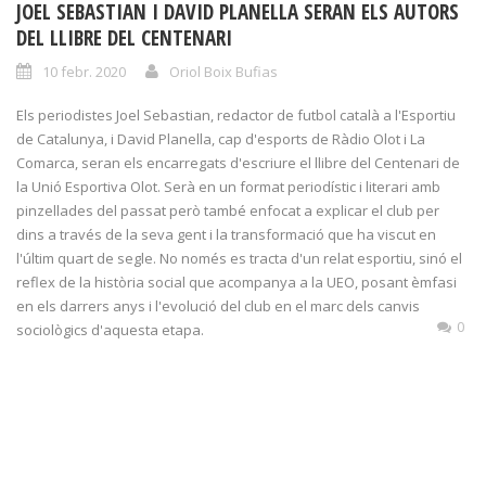
JOEL SEBASTIAN I DAVID PLANELLA SERAN ELS AUTORS
DEL LLIBRE DEL CENTENARI
10 febr. 2020
Oriol Boix Bufias
Els periodistes Joel Sebastian, redactor de futbol català a l'Esportiu
de Catalunya, i David Planella, cap d'esports de Ràdio Olot i La
Comarca, seran els encarregats d'escriure el llibre del Centenari de
la Unió Esportiva Olot. Serà en un format periodístic i literari amb
pinzellades del passat però també enfocat a explicar el club per
dins a través de la seva gent i la transformació que ha viscut en
l'últim quart de segle. No només es tracta d'un relat esportiu, sinó el
reflex de la història social que acompanya a la UEO, posant èmfasi
en els darrers anys i l'evolució del club en el marc dels canvis
0
sociològics d'aquesta etapa.