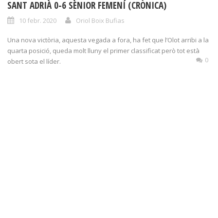
SANT ADRIÀ 0-6 SÈNIOR FEMENÍ (CRÒNICA)
10 febr. 2020
Oriol Boix Bufias
Una nova victòria, aquesta vegada a fora, ha fet que l’Olot arribi a la
quarta posició, queda molt lluny el primer classificat però tot està
0
obert sota el líder.