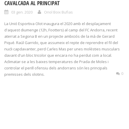
CAVALCADA AL PRINCIPAT
03 gen. 2020
Oriol Boix Bufias
La Unió Esportiva Olot inaugura el 2020 amb el desplaçament
d'aquest diumenge (12h, Footters) al camp del FC Andorra, recent
aterrat a Segona B en un projecte ambiciós de la mà de Gerard
Piqué. Raúl Garrido, que assumeix el repte de reprendre el fil del
nucli capdavanter, perd Carles Mas per unes molèsties musculars
davant d'un bloc tricolor que encara no ha perdut com a local.
Aclimatar-se a les baixes temperatures de Prada de Moles i
controlar el perill ofensiu dels andorrans són les principals
0
premisses dels olotins.