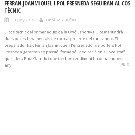
FERRAN JOANMIQUEL I POL FRESNEDA SEGUIRAN AL COS
TÈCNIC
13 juny 2019
Oriol Boix Bufias
El cos tècnic del primer equip de la Unió Esportiva Olot mantindrà
dues peces fonamentals de cara al projecte del curs vinent. El
preparador físic Ferran Joanmiquel i l'entrenador de porters Pol
Fresneda garanteixen passió, formació i dedicació en el jove staff
que lidera Raúl Garrido i que tan bon rendiment ha donat aquest
0
any.